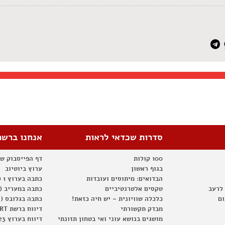
סדרות שכדאי לראות
אנחנו ברשת
100 קולות
דף הפייסבוק ש
בגוף ראשון
ערוץ ביוטיוב
הבדואים: מיתוסים ועובדות
כתבה בערוץ 1 (2012)
 לרעב
טקסים אלטרנטיביים
כתבה במעריב (2012)
ום
כלכלה שוויונית – יש חיה כזאת!
כתבה בגלובס (2012)
מבדק תקשורתי
דיווח ברשת RT
מושגים בנושא עוני ואי בטחון תזונתי
דיווח בערוץ 23