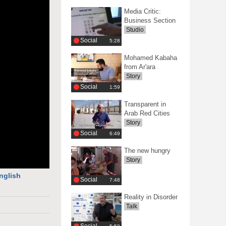
Media Critic:
Business Section
Studio
Social
‎5:28
Mohamed Kabaha
from Ar'ara
Story
Social
‎1:59
Transparent in
Arab Red Cities
Story
Social
‎6:49
The new hungry
Story
nglish
Social
‎7:48
Reality in Disorder
Talk