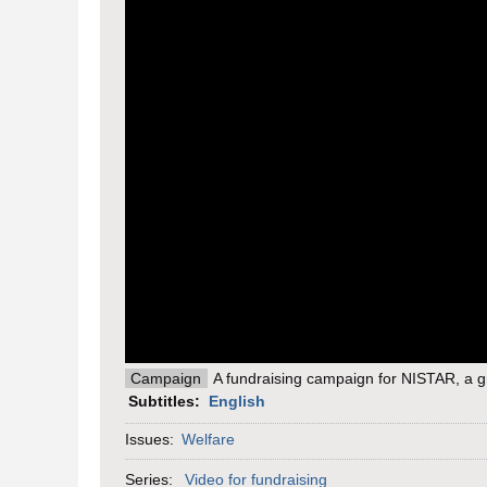
Campaign
A fundraising campaign for NISTAR, a g
Subtitles:
English
Issues:
Welfare
Series:
Video for fundraising