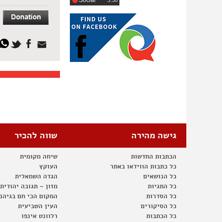
Social
‎5:50
גישה מהירה
שווה להכיר
הכתבות החדשות
שיחה מקומית
כל כתבות הווידאו באתר
העוקץ
כל הנושאים
הגדה השמאלית
כל התגיות
מזון – תגובה יהודית
כל הסדרות
המקום הכי חם בגיהנ
כל הסיקורים
העין השביעית
כל הכתבות
רלוונט אינפו