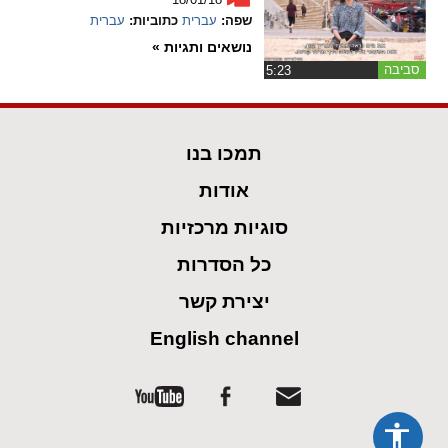
שפה:
עברית
כתוביות:
עברית
spellcheck
נושאים ותגיות »
גופן קריא
סביבה
‏5:23
ניגודיות צבעים
תמכו בנו
brightness_low
brightness_high
אודות
ניגודיות בהירה
ניגודיות כהה
סוגיות מרכזיות
כל הסדרות
קישורים
יצירת קשר
font_download
format_underlined
קו תחתי לקישורים
סימון קישורים
English channel
flag
cached
איפוס
השארת
כל
משוב