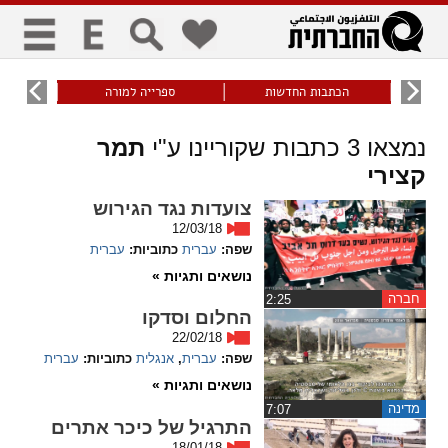
כללי
9
הכתבות החדשות
ספרייה למורה
עוני ו
title
keyboard
visibility_off
נמצאו
3
כתבות שקוריינו ע"י
תמר
ביטול הבהובים
ניווט מקלדת
סימון כותרות
קצירי
צועדות נגד הגירוש
זום
12/03/18
שפה:
עברית
כתוביות:
עברית
zoom_in
zoom_out
נושאים ותגיות »
התרחק
התקרב
חברה
‏2:25
החלום וסדקו
22/02/18
שפה:
עברית
,
אנגלית
כתוביות:
עברית
גופנים
נושאים ותגיות »
מדינה
‏7:07
add_circle_outline
remove_circle_outline
התרגיל של כיכר אתרים
Increase font
Decrease font
18/01/18