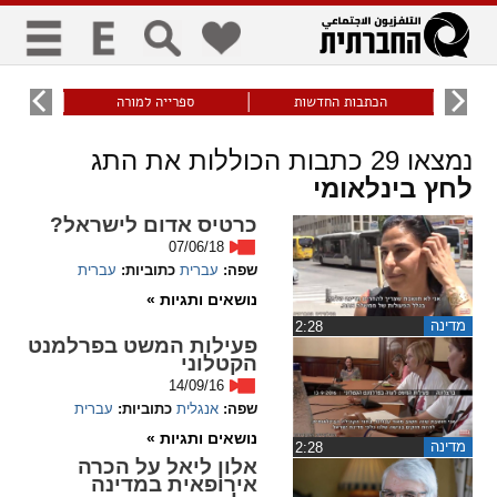
כללי
9
הכתבות החדשות
ספרייה למורה
עוני ו
title
keyboard
visibility_off
נמצאו
29
כתבות הכוללות את התג
ביטול הבהובים
ניווט מקלדת
סימון כותרות
לחץ בינלאומי
כרטיס אדום לישראל?
07/06/18
זום
שפה:
עברית
כתוביות:
עברית
נושאים ותגיות »
zoom_in
zoom_out
התרחק
התקרב
מדינה
‏2:28
פעילות המשט בפרלמנט
הקטלוני
14/09/16
גופנים
שפה:
אנגלית
כתוביות:
עברית
נושאים ותגיות »
מדינה
‏2:28
add_circle_outline
remove_circle_outline
אלון ליאל על הכרה
Increase font
Decrease font
אירופאית במדינה