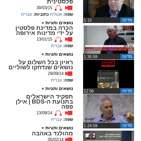
פלסטינית
30/03/15
spellcheck
שפה:
אנגלית
כתוביות:
עברית
גופן קריא
מדינה
‏5:10
נושאים ותגיות »
הכרה במדינת פלסטין
על ידי מדינות אירופה
13/01/15
ניגודיות צבעים
שפה:
עברית
נושאים ותגיות »
brightness_low
brightness_high
מדינה
‏1:35:59
ניגודיות בהירה
ניגודיות כהה
ראיון בכל השלום על
נושאים שנדחקו לשוליים
29/09/14
שפה:
עברית
קישורים
נושאים ותגיות »
מדינה
‏12:56
תפקיד הישראלים
font_download
format_underlined
בתנועת ה-BDS | אילן
קו תחתי לקישורים
סימון קישורים
פפה
13/09/14
שפה:
עברית
flag
cached
מדינה
‏1:24:59
נושאים ותגיות »
איפוס
השארת
מהולנד באהבה
כל
משוב
05/02/14