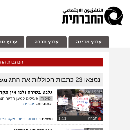
facebook
Youtube
Channel 98
ערוץ מדינה
ערוץ חברה
ערוץ סב
הכתבות הח
משה
נמצאו
23
כתבות הכוללות את התג
גלנט בטירה ולנו אין תקר
23/11/2016
סיקור
פעילים למען הדיור הצ
כתוביות:
עברית
חברה
‏1:11
נושאים:
רווחה
דיור
אקטיביזם