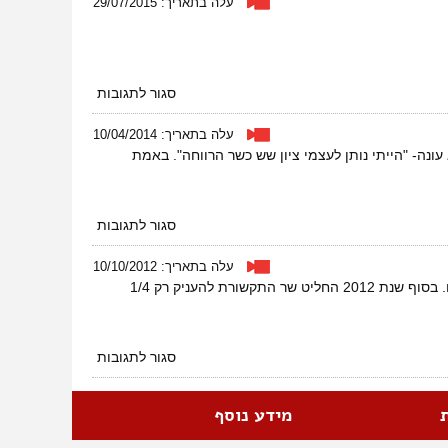
עלה בתאריך: 29/07/2015
ולנו
אין
תקרה
על
סגור לתגובות
אומרים
לא
עלה בתאריך: 10/04/2014
לכחלון
נה- "הייתי נותן לעצמי ציון שש כשר הרווחה". באמת
על
סגור לתגובות
הסטנד
אפ
עלה בתאריך: 10/10/2012
של
תמיכות שנתיות בעמותות הטלוויזיה הקהילתית הינן תקציב מוגדר שנתי העומד על סך 3 מיליון ש''ח. בסוף שנת 2012 החליט שר התקשורת להעניק רק 1/4
כחלון
על
סגור לתגובות
חייבים
להציל
את
מידע נוסף
הטלויזיה
הקהילתית