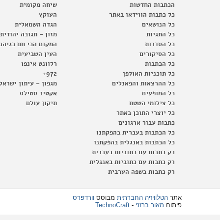
הכתבות החדשות
שיחה מקומית
כל כתבות הווידאו באתר
העוקץ
כל הנושאים
הגדה השמאלית
כל התגיות
מזון – תגובה יהודית
כל הסדרות
המקום הכי חם בגיהנ
כל הסיקורים
העין השביעית
כל הכתבות
רלוונט אינפו
כל תוכניות האולפן
972+
כל ההרצאות והפאנלים
מגפון – עיתון ישראל
כל המופעים
אקטיב סטילס
כל צילומי השטח
תיקון עולם
כל יוצרי התוכן באתר
כתבות עבור ארגונים
כל הכתבות בעברית בהפקתנו
כל הכתבות באנגלית בהפקתנו
רק כתבות עם כתוביות בעברית
רק כתבות עם כתוביות באנגלית
רק כתבות בשפה הערבית
אתר
הטלוויזיה החברתית
מבוסס
וורדפרס
פיתוח
מאור ברזני
-
TechnoCraft