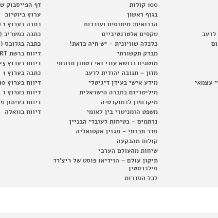
100 קולות
דף הפייסבוק ש
בגוף ראשון
ערוץ ביוטיוב
הבדואים: מיתוסים ועובדות
כתבה בערוץ 1 (2012)
 לרעב
טקסים אלטרנטיביים
כתבה במעריב (2012)
ום
כלכלה שוויונית – יש חיה כזאת!
כתבה בגלובס (2012)
מבדק תקשורתי
דיווח ברשת RT
מושגים בנושא עוני ואי בטחון תזונתי
דיווח בערוץ 23
מזון – תגובה יהודית לרעב
כתבה בערוץ 1
י עצמאי
מידע אישי בעידן דיגיטלי
דיווח בערוץ 10
מיליטריזם בחברה הישראלית
דיווח בערוץ 1
מיקרופון לדמוקרטיה
דיווח בעיתון פ
משפט הומניטרי בין לאומי
דיווח בוואלה
נרתמים – בטיחות לעובדי הבניין
סדר חברתי – מגזין אקטואליה
קולות מהבקעה
שיחות מהעולם הערבי
תיקון עולם – הוידיאו פוסט של ריצ'רד
סילברסטין
לכל הסדרות