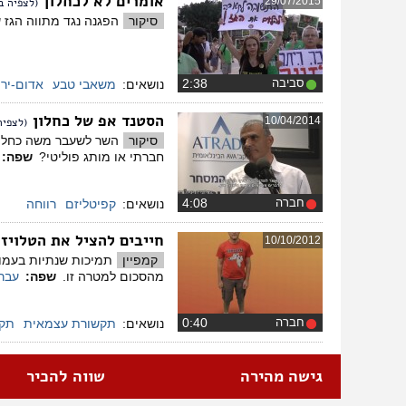
אומרים לא לכחלון
29/07/2015
(לצפיה ב
סיקור
הפגנה נגד מתווה הגז שהתקיימה ב-
סביבה
‏2:38
נושאים:
משאבי טבע
אדום-ירו
הסטנד אפ של כחלון
10/04/2014
(לצפיה
סיקור
השר לשעבר משה כחלון 
חברתי או מותג פוליטי?
שפה:
חברה
‏4:08
נושאים:
קפיטליזם
רווחה
חייבים להציל את הטלויז
10/10/2012
קמפיין
מהסכום למטרה זו.
שפה:
עבר
חברה
‏0:40
נושאים:
תקשורת עצמאית
תקצ
גישה מהירה
שווה להכיר