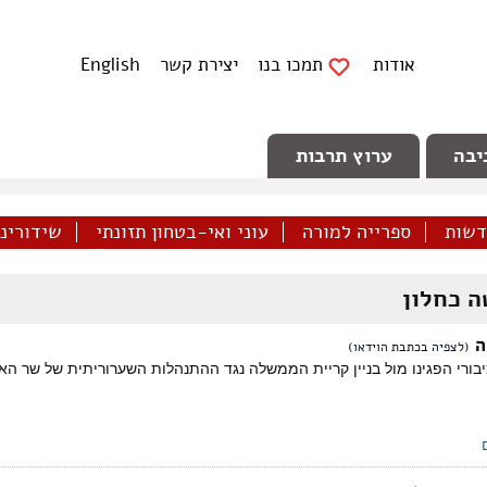
אודות
תמכו בנו
יצירת קשר
English
יבה
ערוץ תרבות
דשות
ספרייה למורה
עוני ואי-בטחון תזונתי
שידורינו 
 כחלון
ה
(לצפיה בכתבת הוידאו)
יבורי הפגינו מול בניין קריית הממשלה נגד ההתנהלות השערוריתית של שר האו