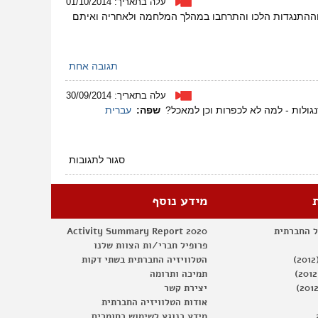
עלה בתאריך: 01/10/2014
השלום
ת וההתנגדות הלכו והתרחבו במהלך המלחמה ולאחריה ואיתם
–
סיור
בשכונות
מז'
תגובה אחת
ירושלים
עלה בתאריך: 30/09/2014
ולות - למה לא לכפרות וכן למאכל?
שפה:
עברית
על
סגור לתגובות
סדר
חברתי
30/9/2014
מידע נוסף
ל החברתית
Activity Summary Report 2020
פרופיל חברי/ות הצוות שלנו
הטלוויזיה החברתית בשתי דקות
תמיכה ותרומה
יצירת קשר
אודות הטלוויזיה החברתית
מידע בנוגע לשימוש בחומרים