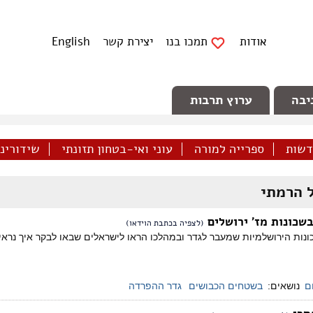
אודות
תמכו בנו
יצירת קשר
English
יבה
ערוץ תרבות
דשות
ספרייה למורה
עוני ואי-בטחון תזונתי
שידורינו 
 הרמתי
בשכונות מז' ירושלים
(לצפיה בכתבת הוידאו)
כונות הירושלמיות שמעבר לגדר ובמהלכו הראו לישראלים שבאו לבקר איך נרא
ם
נושאים:
בשטחים הכבושים
גדר ההפרדה