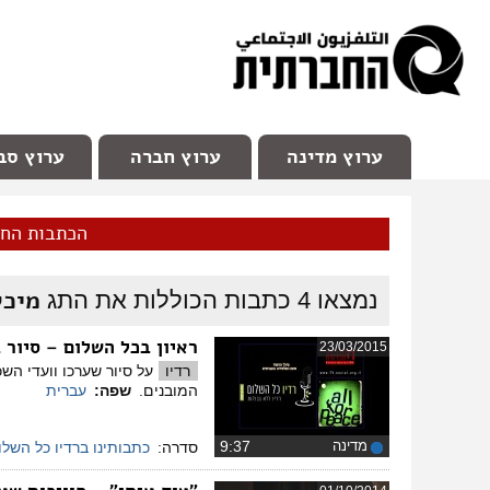
facebook
Youtube
Channel 98
ערוץ מדינה
ערוץ חברה
ערוץ סב
הכתבות הח
מיכל
נמצאו
4
כתבות הכוללות את התג
ראיון בכל השלום – סיור 
23/03/2015
רדיו
על סיור שערכו וועדי הש
המובנים.
שפה:
עברית
מדינה
‏9:37
סדרה:
כתבותינו ברדיו כל השלו