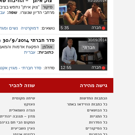
"צוק איתן" – הוויכוח שא
01/10/2014
סיקור
"צוק איתן" נתפש בציב
מרחבי הדיון שנוצרו.
שפה:
עבר
חברה
‏5:35
נושאים:
דמוקרטיה
נשים ומגד
סדר חברתי 30/9/2014
30/09/2014
(
אולפן
הפקעת אדמות והמאבק 
כתוביות:
עברית
חברה
‏12:55
סדרה:
סדר חברתי - מגזין אקט
גישה מהירה
שווה להכיר
הכתבות החדשות
שיחה מקומית
כל כתבות הווידאו באתר
העוקץ
כל הנושאים
הגדה השמאלית
כל התגיות
מזון – תגובה יהודית
כל הסדרות
המקום הכי חם בגיהנ
כל הסיקורים
העין השביעית
כל הכתבות
רלוונט אינפו