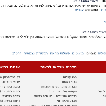
חרי
(לצפיה בכתבת הוידאו)
וריות היהודית-ישראלית כמוצדק ובלתי נמנע. למרות זאת, הלבטים, הביקור
ית
כתוביות:
עברית
ר
לצפיה בכתבת הוידאו)
הפלסטיני. מצעד האקלים בישראל. מצעד הגאווה בין ת"א לי-ם. שחיטת תרנג
ואליה
נושאים:
מיעוטים
פעולות מחאה
תקשורת עצמאית
להט"ב
סדרות שכדאי לראות
אנחנו ברשת
100 קולות
דף הפייסבוק ש
בגוף ראשון
ערוץ ביוטיוב
הבדואים: מיתוסים ועובדות
כתבה בערוץ 1 (2012)
 לרעב
טקסים אלטרנטיביים
כתבה במעריב (2012)
ום
כלכלה שוויונית – יש חיה כזאת!
כתבה בגלובס (2012)
מבדק תקשורתי
דיווח ברשת RT
מושגים בנושא עוני ואי בטחון תזונתי
דיווח בערוץ 23