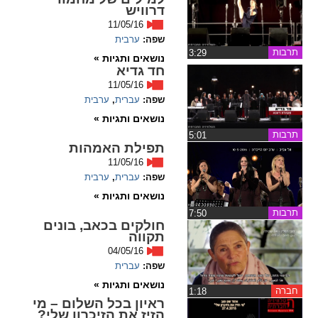
דרוויש
11/05/16
spellcheck
שפה:
ערבית
גופן קריא
תרבות
‏3:29
נושאים ותגיות »
חד גדיא
11/05/16
ניגודיות צבעים
שפה:
עברית
,
ערבית
נושאים ותגיות »
brightness_low
brightness_high
תרבות
‏5:01
ניגודיות בהירה
ניגודיות כהה
תפילת האמהות
11/05/16
שפה:
עברית
,
ערבית
קישורים
נושאים ותגיות »
תרבות
‏7:50
font_download
format_underlined
חולקים בכאב, בונים
תקווה
קו תחתי לקישורים
סימון קישורים
04/05/16
שפה:
עברית
flag
cached
נושאים ותגיות »
איפוס
השארת
חברה
‏1:18
ראיון בכל השלום – מי
כל
משוב
הזיז את הזיכרון שלי?