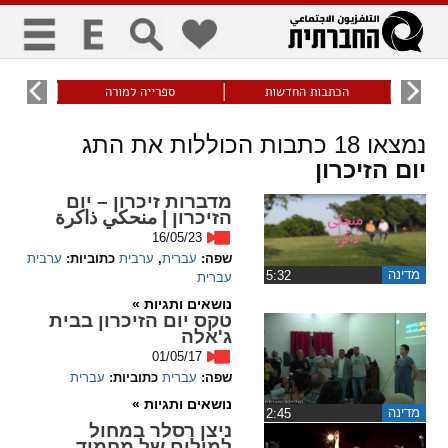
כללי
9
הכתבות החדשות
ספרייה למורה
עוני ו
title
keyboard
visibility_off
נמצאו
18
כתבות הכוללות את התג
ביטול הבהובים
ניווט מקלדת
סימון כותרות
יום הזיכרון
מדברות זיכרון – יום
הזיכרון | منحكي ذاكرة
זום
16/05/23
שפה:
עברית
,
ערבית
כתוביות:
ערבית
zoom_in
zoom_out
מדינה
‏5:32
עברית
התרחק
התקרב
נושאים ותגיות »
טקס יום הזיכרון בבית
ג'אלה
01/05/17
גופנים
שפה:
עברית
כתוביות:
עברית
נושאים ותגיות »
add_circle_outline
remove_circle_outline
מדינה
‏2:45
ניצן רסלר במחול
Increase font
Decrease font
למילים של מחמוד