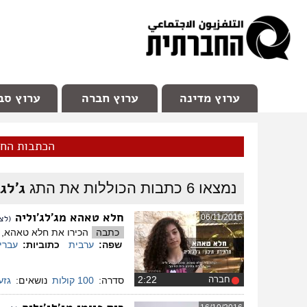
facebook
Youtube
Channel 98
ערוץ מדינה
ערוץ חברה
ערוץ סב
הכתבות הח
ג'לג'
נמצאו
6
כתבות הכוללות את התג
חלא טאהא מג'לג'וליה
06/11/2016
(לצפ
כתבה
הכירו את חלא טאהא, תל
שפה:
ערבית
כתוביות:
עברי
חברה
‏2:22
סדרה:
100 קולות
נושאים:
גזע