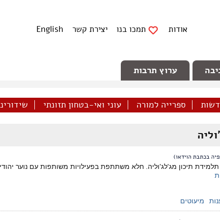
אודות
תמכו בנו
יצירת קשר
English
יבה
ערוץ תרבות
דשות
ספרייה למורה
עוני ואי-בטחון תזונתי
שידורינו 
וליה
יה בכתבת הוידאו)
מידת תיכון מג'לג'וליה. חלא משתתפת בפעילויות משותפות עם נוער יהודי, כי
ת
נות
מיעוטים