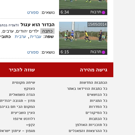
תרבות
‏6:34
נושאים:
ספורט
הכדור הוא עגול
15/05/2014
(לצפיה בכתבת
כתבה
ילדים יהודים, ערבים,
שפה:
עברית
,
ערבית
כתובי
תרבות
‏6:15
נושאים:
ספורט
גישה מהירה
שווה להכיר
הכתבות החדשות
שיחה מקומית
כל כתבות הווידאו באתר
העוקץ
כל הנושאים
הגדה השמאלית
כל התגיות
מזון – תגובה יהודית
כל הסדרות
המקום הכי חם בגיהנ
כל הסיקורים
העין השביעית
כל הכתבות
רלוונט אינפו
כל תוכניות האולפן
972+
כל ההרצאות והפאנלים
מגפון – עיתון ישראל