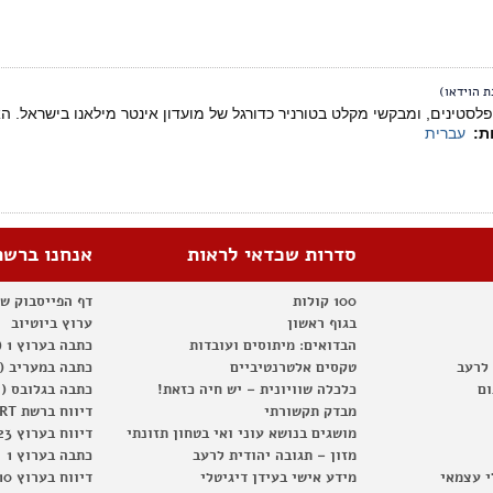
 הוידאו)
 פלסטינים, ומבקשי מקלט בטורניר כדורגל של מועדון אינטר מילאנו בישראל. 
ות:
עברית
סדרות שכדאי לראות
אנחנו ברשת
100 קולות
דף הפייסבוק ש
בגוף ראשון
ערוץ ביוטיוב
הבדואים: מיתוסים ועובדות
כתבה בערוץ 1 (2012)
 לרעב
טקסים אלטרנטיביים
כתבה במעריב (2012)
ום
כלכלה שוויונית – יש חיה כזאת!
כתבה בגלובס (2012)
מבדק תקשורתי
דיווח ברשת RT
מושגים בנושא עוני ואי בטחון תזונתי
דיווח בערוץ 23
מזון – תגובה יהודית לרעב
כתבה בערוץ 1
י עצמאי
מידע אישי בעידן דיגיטלי
דיווח בערוץ 10