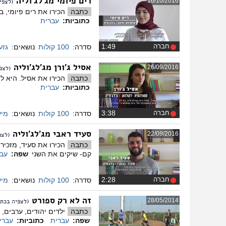
רים פיומי מג'לג'וליה
16/10/2016
(לצפי
כתבה
הכירו את רים פיומי, בת 17 וחצי מג'לג'וליה. רים מקווה שיפסיקו להתייחס באופן שונה לנשים הלובשות חיג'אב וחולמת בעתיד להיו
כתוביות:
עברית
חברה
‏1:49
סדרה:
100 קולות
נושאים:
גזע
אסיל ג'ורן מג'לג'וליה
26/09/2016
(לצפ
כתבה
הכירו את אסיל. היא ל
כתוביות:
עברית
חברה
‏3:38
סדרה:
100 קולות
נושאים:
מיע
סעיד ראבי מג'לג'וליה
22/09/2016
(לצפ
כתבה
הכירו את סעיד, מזכיר
קם- שיקים את השני
שפה:
עבר
חברה
‏2:28
סדרה:
100 קולות
נושאים:
מיע
זה לא רק ספורט
28/05/2014
(לצפיה בכתב
כתבה
ילדים יהודים, ערבים,
שפה:
עברית
כתוביות:
עברי