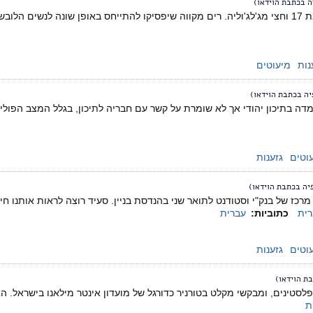
ה בכתבת הוידאו)
ת רופאת נשים.
נות
מיעוטים
יה בכתבת הוידאו)
מדה בתיכון יהודי אך לא שומרת על קשר עם חבריה לתיכון, בגלל המצב הפולי
וטים
גזענות
יה בכתבת הוידאו)
 מרכז של בנק"י וסטודנט לתואר שני בהנדסת בניין. סעיד רוצה לראות אותנו 
ית
כתוביות:
עברית
וטים
גזענות
ת הוידאו)
 פלסטינים, ומבקשי מקלט בטורניר כדורגל של מועדון אינטר מילאנו בישראל. 
ת