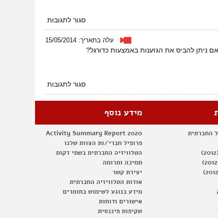
על
סגור לתגובות
זה
לא
עלה בתאריך: 15/05/2014
רק
האם ניתן להביס את הגזענות באמצעות כדורגל?
ספורט
על
סגור לתגובות
הכדור
הוא
עגול
מידע נוסף
ל החברתית
Activity Summary Report 2020
פרופיל חברי/ות הצוות שלנו
הטלוויזיה החברתית בשתי דקות
תמיכה ותרומה
יצירת קשר
אודות הטלוויזיה החברתית
מידע בנוגע לשימוש בחומרים
אישורים ודוחות
שקיפות פיננסית