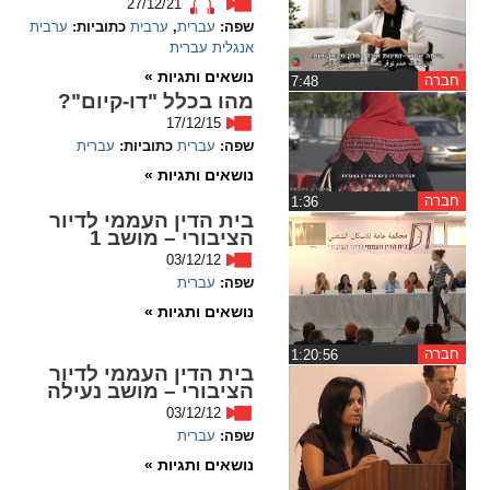
27/12/21
שפה:
עברית
,
ערבית
כתוביות:
ערבית
spellcheck
אנגלית
עברית
גופן קריא
נושאים ותגיות »
חברה
‏7:48
מהו בכלל "דו-קיום"?
17/12/15
ניגודיות צבעים
שפה:
עברית
כתוביות:
עברית
נושאים ותגיות »
brightness_low
brightness_high
חברה
‏1:36
ניגודיות בהירה
ניגודיות כהה
בית הדין העממי לדיור
הציבורי – מושב 1
03/12/12
שפה:
עברית
קישורים
נושאים ותגיות »
font_download
format_underlined
חברה
‏1:20:56
קו תחתי לקישורים
סימון קישורים
בית הדין העממי לדיור
הציבורי – מושב נעילה
03/12/12
flag
cached
שפה:
עברית
איפוס
השארת
נושאים ותגיות »
כל
משוב