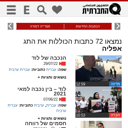
כללי
9
הכתבות החדשות
ספרייה למורה
עוני ו
title
keyboard
visibility_off
נמצאו
72
כתבות הכוללות את התג
ביטול הבהובים
ניווט מקלדת
סימון כותרות
אפליה
הנכבה של לוד
29/07/22
זום
שפה:
עברית
כתוביות:
עברית
ערבית
נושאים ותגיות »
zoom_in
zoom_out
התרחק
התקרב
מדינה
‏12:59
לוד – בין נכבה למאי
2021
07/06/22
גופנים
שפה:
עברית
,
ערבית
כתוביות:
עברית
ערבית
חברה
‏10:53
add_circle_outline
remove_circle_outline
נושאים ותגיות »
חסמים של רווחה
Increase font
Decrease font