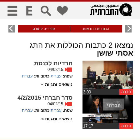
כללי
9
הכתבות החדשות
ספרייה למורה
עוני ו
title
keyboard
visibility_off
נמצאו
2
כתבות הכוללות את התג
ביטול הבהובים
ניווט מקלדת
סימון כותרות
אסתי שושן
חרדיות לכנסת
זום
04/02/15
שפה:
עברית
כתוביות:
עברית
zoom_in
zoom_out
נושאים ותגיות »
התרחק
התקרב
חברה
‏3:00
סדר חברתי 4/2/2015
גופנים
04/02/15
שפה:
עברית
כתוביות:
עברית
add_circle_outline
remove_circle_outline
נושאים ותגיות »
Increase font
Decrease font
חברה
‏17:17