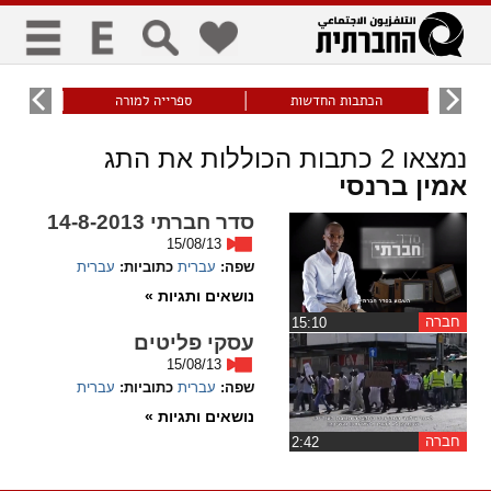
כללי
9
הכתבות החדשות
ספרייה למורה
עוני ו
title
keyboard
visibility_off
נמצאו
2
כתבות הכוללות את התג
ביטול הבהובים
ניווט מקלדת
סימון כותרות
אמין ברנסי
סדר חברתי 14-8-2013
זום
15/08/13
שפה:
עברית
כתוביות:
עברית
zoom_in
zoom_out
נושאים ותגיות »
התרחק
התקרב
חברה
‏15:10
עסקי פליטים
גופנים
15/08/13
שפה:
עברית
כתוביות:
עברית
add_circle_outline
remove_circle_outline
נושאים ותגיות »
Increase font
Decrease font
חברה
‏2:42