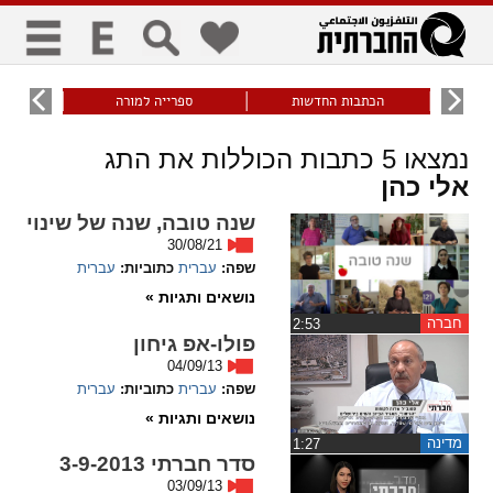
כללי
9
הכתבות החדשות
ספרייה למורה
עוני ו
title
keyboard
visibility_off
נמצאו
5
כתבות הכוללות את התג
ביטול הבהובים
ניווט מקלדת
סימון כותרות
אלי כהן
שנה טובה, שנה של שינוי
30/08/21
זום
שפה:
עברית
כתוביות:
עברית
נושאים ותגיות »
zoom_in
zoom_out
התרחק
התקרב
חברה
‏2:53
פולו-אפ גיחון
04/09/13
שפה:
עברית
כתוביות:
עברית
גופנים
נושאים ותגיות »
מדינה
‏1:27
add_circle_outline
remove_circle_outline
סדר חברתי 3-9-2013
Increase font
Decrease font
03/09/13