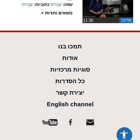
שפה:
עברית
כתוביות:
עברית
spellcheck
נושאים ותגיות »
גופן קריא
מדינה
‏11:36
ניגודיות צבעים
תמכו בנו
brightness_low
brightness_high
אודות
ניגודיות בהירה
ניגודיות כהה
סוגיות מרכזיות
כל הסדרות
קישורים
יצירת קשר
font_download
format_underlined
English channel
קו תחתי לקישורים
סימון קישורים
flag
cached
איפוס
השארת
כל
משוב