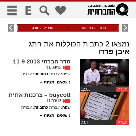
כללי
9
הכתבות החדשות
ספרייה למורה
עוני ו
title
keyboard
visibility_off
נמצאו
2
כתבות הכוללות את התג
ביטול הבהובים
ניווט מקלדת
סימון כותרות
איבן פרדו
סדר חברתי 11-9-2013
זום
11/09/13
שפה:
עברית
כתוביות:
עברית
zoom_in
zoom_out
נושאים ותגיות »
התרחק
התקרב
חברה
‏12:05
buycott – צרכנות אתית
גופנים
11/09/13
שפה:
עברית
כתוביות:
עברית
add_circle_outline
remove_circle_outline
נושאים ותגיות »
Increase font
Decrease font
חברה
‏2:07