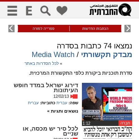
כללי
9
הכתבות החדשות
ספרייה למורה
עוני ו
title
keyboard
visibility_off
נמצאו
74
כתבות בסדרה
ביטול הבהובים
ניווט מקלדת
סימון כותרות
מבדק תקשורתי
/
Media Watch
»
לכל הסדרות באתר
זום
סדרת תוכניות ביקורת כלפי התקשורת המרכזית.
zoom_in
zoom_out
דירוג ישראל במדד חופש
העיתונות
התרחק
התקרב
12/02/13
שפה:
עברית
כתוביות:
עברית
נושאים ותגיות »
גופנים
חברה
‏1:12
add_circle_outline
remove_circle_outline
לכל סיר יש מכסה, או
שניים
Increase font
Decrease font