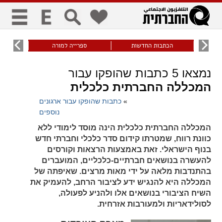
כללי
9
הכתבות החדשות
ספרייה למורה
עוני ו
title
keyboard
visibility_off
נמצאו
5
כתבות שהופקו עבור
ביטול הבהובים
ניווט מקלדת
סימון כותרות
המכללה החברתית כלכלית
»
כתבות שהופקו עבור ארגונים
זום
נוספים
המכללה החברתית כלכלית הינה מוסד לימודי ללא
zoom_in
zoom_out
כוונת רווח, שמטרתו קידום סדר כלכלי וחברתי חדש
התרחק
התקרב
בנוף הישראלי. זאת באמצעות הרצאות וקורסים
להעשרה בנושאים חברתיים-כלכליים, המועברים
בהתנדבות מלאה על ידי מאות מרצים. שאיפתה של
גופנים
המכללה היא להנגיש ידע לציבור הרחב, להעמיק את
השיח הציבורי בנושאים אלו ולהניע לפעולה,
add_circle_outline
remove_circle_outline
לסולידאריות ולמעורבות אזרחית.
Increase font
Decrease font