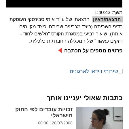
spellcheck
משך: 1:40:43
גופן קריא
הרצאה/ראיון
הרצאתו של עו"ד איתי סבירסקי העוסקת
בדיני השביתה (כיצד מכריזים שביתה וכיצד מקיימים
אותה). שיעור רביעי במסגרת הקורס "חלשים לחוד -
ניגודיות צבעים
חזקים כאיגוד" של המכללה החברתית כלכלית.
brightness_low
brightness_high
פרטים נוספים על הכתבה
ניגודיות בהירה
ניגודיות כהה
קישורים
font_download
format_underlined
כתבות שאולי יעניינו אותך
קו תחתי לקישורים
סימון קישורים
זכויות עובדים לפי החוק
flag
cached
הישראלי
איפוס
השארת
26/07/2008 | 00:00
כל
משוב