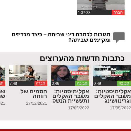
חברה
תגובות לכתבה דיני שביתה – כיצד מכריזים
ומקיימים שביתה?
כתבות חדשות מהערוצים
סביבה
סביבה
חברה
חב
קלימיסטיות:
אקלימיסטיות:
חסמים של
שנ
שבר האקלים
משבר האקלים
רווחה
שנ
גרינוושינג
ותעשיית הנשק
021
27/12/2021
17/05/2022
17/05/202