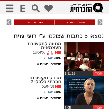
כללי
9
הכתבות החדשות
ספרייה למורה
עוני ו
title
keyboard
visibility_off
נמצאו
5
כתבות שצולמו ע"י
רועי גזית
ביטול הבהובים
ניווט מקלדת
סימון כותרות
מחווה לתקשורת
העצמאית
18/04/08
זום
שפה:
עברית
נושאים ותגיות »
zoom_in
zoom_out
התרחק
התקרב
חברה
‏1:31:15
מבדק תקשורתי
חברתי-כלכלי 2
08/04/08
גופנים
שפה:
עברית
נושאים ותגיות »
add_circle_outline
remove_circle_outline
Increase font
Decrease font
חברה
‏6:05