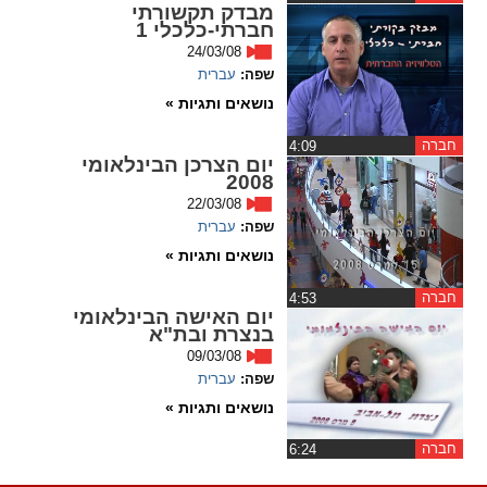
מבדק תקשורתי
חברתי-כלכלי 1
spellcheck
24/03/08
גופן קריא
שפה:
עברית
נושאים ותגיות »
ניגודיות צבעים
חברה
‏4:09
יום הצרכן הבינלאומי
2008
brightness_low
brightness_high
22/03/08
ניגודיות בהירה
ניגודיות כהה
שפה:
עברית
נושאים ותגיות »
קישורים
חברה
‏4:53
יום האישה הבינלאומי
בנצרת ובת"א
font_download
format_underlined
09/03/08
קו תחתי לקישורים
סימון קישורים
שפה:
עברית
נושאים ותגיות »
flag
cached
איפוס
השארת
חברה
‏6:24
כל
משוב