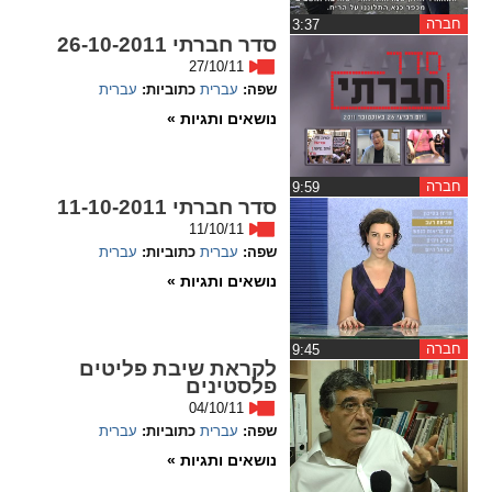
חברה
‏3:37
spellcheck
סדר חברתי 26-10-2011
גופן קריא
27/10/11
שפה:
עברית
כתוביות:
עברית
נושאים ותגיות »
ניגודיות צבעים
חברה
‏9:59
brightness_low
brightness_high
סדר חברתי 11-10-2011
ניגודיות בהירה
ניגודיות כהה
11/10/11
שפה:
עברית
כתוביות:
עברית
נושאים ותגיות »
קישורים
font_download
format_underlined
חברה
‏9:45
לקראת שיבת פליטים
קו תחתי לקישורים
סימון קישורים
פלסטינים
04/10/11
flag
cached
שפה:
עברית
כתוביות:
עברית
איפוס
השארת
נושאים ותגיות »
כל
משוב