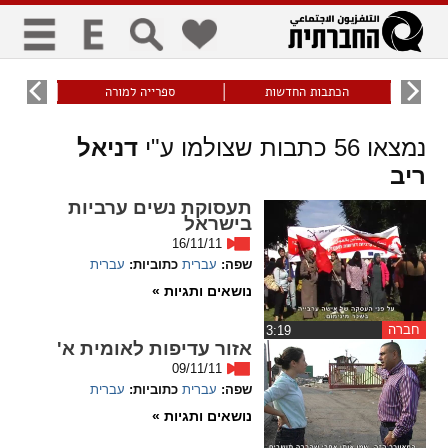
כללי
9
הכתבות החדשות
ספרייה למורה
עוני ו
title
keyboard
visibility_off
נמצאו
56
כתבות שצולמו ע"י
דניאל
ביטול הבהובים
ניווט מקלדת
סימון כותרות
ריב
תעסוקת נשים ערביות
בישראל
זום
16/11/11
שפה:
עברית
כתוביות:
עברית
zoom_in
zoom_out
נושאים ותגיות »
התרחק
התקרב
חברה
‏3:19
אזור עדיפות לאומית א'
גופנים
09/11/11
שפה:
עברית
כתוביות:
עברית
add_circle_outline
remove_circle_outline
נושאים ותגיות »
Increase font
Decrease font