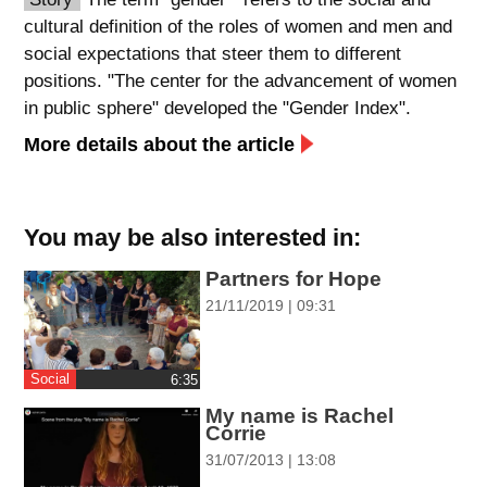
cultural definition of the roles of women and men and
spellcheck
social expectations that steer them to different
גופן קריא
positions. "The center for the advancement of women
in public sphere" developed the "Gender Index".
ניגודיות צבעים
More details about the article
brightness_low
brightness_high
ניגודיות בהירה
ניגודיות כהה
You may be also interested in:
Partners for Hope
קישורים
21/11/2019 | 09:31
font_download
format_underlined
קו תחתי לקישורים
סימון קישורים
Social
‎6:35
My name is Rachel
flag
cached
Corrie
איפוס
השארת
31/07/2013 | 13:08
כל
משוב