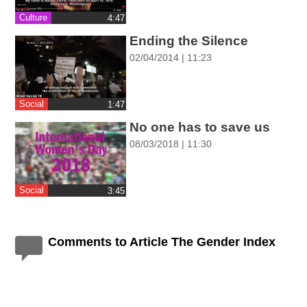
ההגדרות
Culture
‎4:47
Ending the Silence
02/04/2014 | 11:23
Social
‎1:47
No one has to save us
08/03/2018 | 11:30
Social
‎3:45
Comments to Article The Gender Index