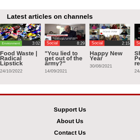
Latest articles on channels
Social
Social
S
Environment
Food Waste |
"You lied to
Happy New
S
Radical
get out of the
Year
Pe
Lipstick
army?"
r
30/08/2021
24/10/2022
14/09/2021
24
Support Us
About Us
Contact Us