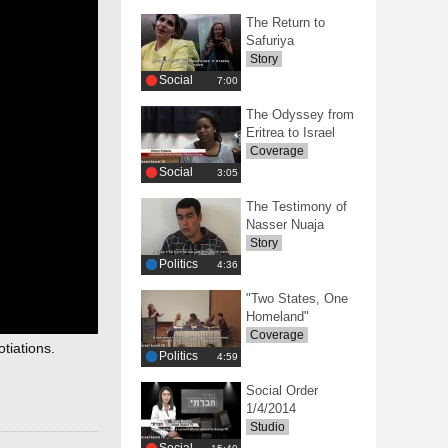
The Return to
Safuriya
Story
Social
‎7:00
The Odyssey from
Eritrea to Israel
Coverage
Social
‎3:05
The Testimony of
Nasser Nuaja
Story
Politics
‎4:36
"Two States, One
Homeland"
Coverage
tiations.
Politics
‎4:59
Social Order
1/4/2014
Studio