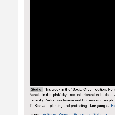
Studio
This week in the “Social Order” edition: Nor
Attacks in the ‘pink’ city - sexual orientation leads to 
Levinsky Park - Sundanese and Eritrean women plan t
Tu Bishvat - planting and protesting.
Language:
H
Issues:
Activism
Women
Peace and Dialogue