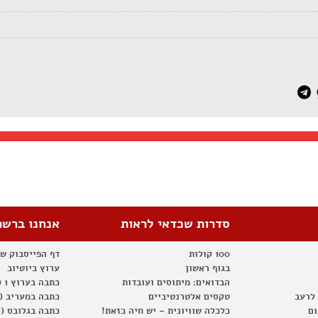
סדרות שכדאי לראות
אנחנו ברשת
100 קולות
דף הפייסבוק ש
בגוף ראשון
ערוץ ביוטיוב
הבדואים: מיתוסים ועובדות
כתבה בערוץ 1 (2012)
 לרעב
טקסים אלטרנטיביים
כתבה במעריב (2012)
ום
כלכלה שוויונית – יש חיה כזאת!
כתבה בגלובס (2012)