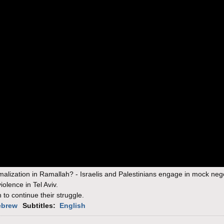
malization in Ramallah? - Israelis and Palestinians engage in mock nego
violence in Tel Aviv.
o continue their struggle.
ebrew
Subtitles:
English