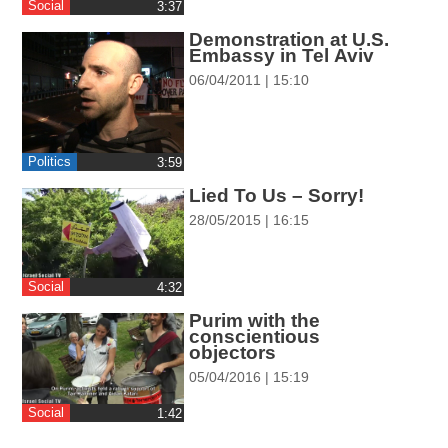
Social
‎3:37
ההגדרות
Demonstration at U.S.
Embassy in Tel Aviv
06/04/2011 | 15:10
Politics
‎3:59
Lied To Us – Sorry!
28/05/2015 | 16:15
Social
‎4:32
Purim with the
conscientious
objectors
05/04/2016 | 15:19
Social
‎1:42