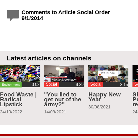
Comments to Article Social Order
9/1/2014
Latest articles on channels
Social
Social
S
Environment
Food Waste |
"You lied to
Happy New
S
Radical
get out of the
Year
Pe
Lipstick
army?"
r
30/08/2021
24/10/2022
14/09/2021
24