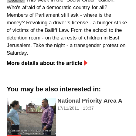
Who's afraid of a democratic country for all?
spellcheck
Members of Parliament still ask - where is the
גופן קריא
money? Revoking a driver’s license - a hunger strike
of victims of the Bailiff Law. From the school to the
detention room - on the arrests of children in East
ניגודיות צבעים
Jerusalem. Take the night - a transgender protest on
brightness_low
brightness_high
Saturday.
ניגודיות בהירה
ניגודיות כהה
More details about the article
קישורים
You may be also interested in:
font_download
format_underlined
National Priority Area A
קו תחתי לקישורים
סימון קישורים
17/11/2011 | 13:37
flag
cached
איפוס
השארת
כל
משוב