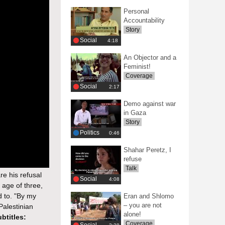
Personal
Accountability
Story
Social
‎4:18
An Objector and a
Feminist!
Coverage
Social
‎2:17
Demo against war
in Gaza
Story
Politics
‎0:46
Shahar Peretz, I
refuse
Talk
re his refusal
Social
‎4:08
 age of three,
d to. "By my
Eran and Shlomo
– you are not
Palestinian
alone!
btitles:
Coverage