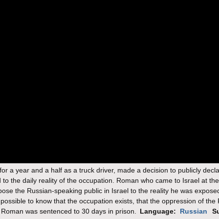
or a year and a half as a truck driver, made a decision to publicly decla
to the daily reality of the occupation. Roman who came to Israel at the
ose the Russian-speaking public in Israel to the reality he was expose
ossible to know that the occupation exists, that the oppression of the 
 TV Roman was sentenced to 30 days in prison.
Language:
Russian
Su