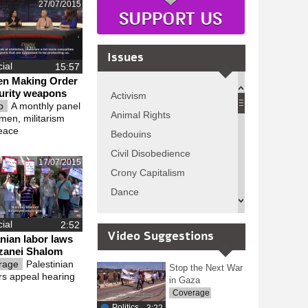
27/07/2015
Issues
ial
n Making Order
urity weapons
Activism
io
A monthly panel
Animal Rights
men, militarism
eace
Bedouins
Civil Disobedience
17/07/2015
Crony Capitalism
Dance
Democracy
ial
Education
Video Suggestions
nian labor laws
Employment
tzanei Shalom
rage
Palestinian
Stop the Next War
Environment
rs appeal hearing
in Gaza
False Consciousness
Coverage
Gallery
Politics