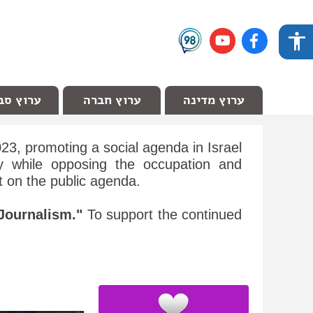
ערוץ מדינה
ערוץ חברה
ערוץ סב
3, promoting a social agenda in Israel
ty while opposing the occupation and
ot on the public agenda.
Journalism."
To support the continued