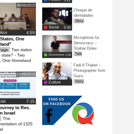
‎3:22
30/06/2015
Gaza War
Choque de
identidades
Housing
Story
Immigrants and Refugees
Social
‎5:30
itics
Independent Media
Microphone for
States, One
International Law
Democracy –
land"
Shahar Dolev
rage
Two states
Israeli Media
Talk
 state? - Two
Environment
‎2:09
Israeli Protest
s, One Homeland
Fadi A Thabet –
LGBTQ
Photographer from
13/06/2015
Minorities
Gaza
Story
Culture
Music
‎10:45
Nakba
Occupied Territories
ial
ourney to Res.
Peace and Dialogue
n Israel
People's Struggle
y
The
mentation of 1325
Racism
el
Satire