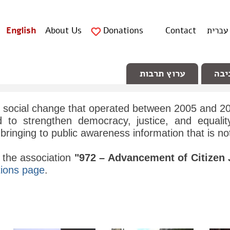
English
About Us
Donations
Contact
עברית
יבה
ערוץ תרבות
 social change that operated between 2005 and 202
d to strengthen democracy, justice, and equali
f bringing to public awareness information that is n
 the association
"972 – Advancement of Citizen 
ions page
.