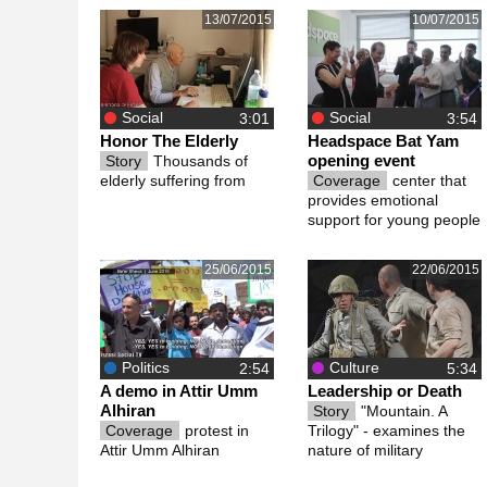
13/07/2015
10/07/2015
Social
Social
Honor The Elderly
Headspace Bat Yam
opening event
Story
Thousands of
elderly suffering from
Coverage
center that
provides emotional
support for young people
25/06/2015
22/06/2015
Politics
Culture
A demo in Attir Umm
Leadership or Death
Alhiran
Story
"Mountain. A
Coverage
protest in
Trilogy" - examines the
Attir Umm Alhiran
nature of military