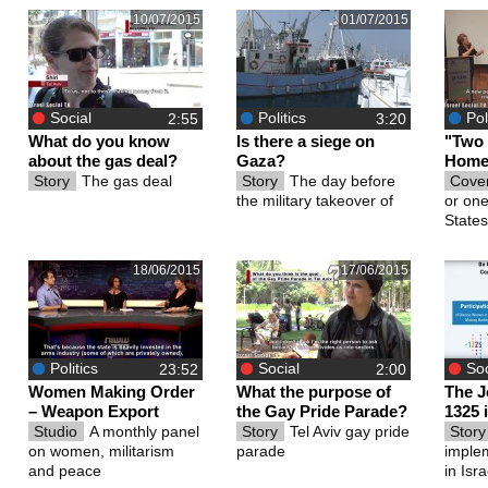
10/07/2015
01/07/2015
Social
Politics
Pol
What do you know
Is there a siege on
"Two 
about the gas deal?
Gaza?
Home
Story
The gas deal
Story
The day before
Cove
the military takeover of
or one
State
18/06/2015
17/06/2015
Politics
Social
Soc
Women Making Order
What the purpose of
The J
– Weapon Export
the Gay Pride Parade?
1325 i
Studio
A monthly panel
Story
Tel Aviv gay pride
Stor
on women, militarism
parade
imple
and peace
in Isra