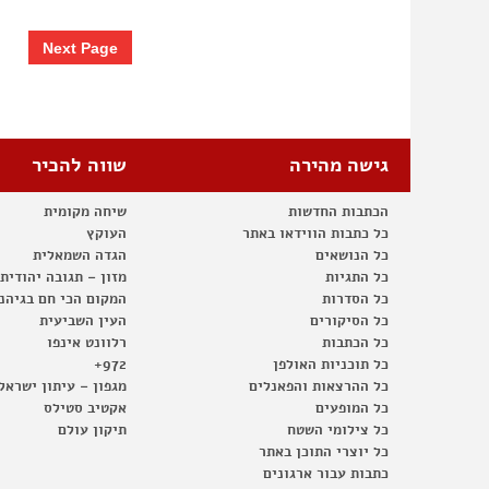
Second Lebanon War
Next Page
Socio-economic gaps
Theater
Welfare
West Bank Separation Barrier
גישה מהירה
שווה להכיר
Women
הכתבות החדשות
שיחה מקומית
כל כתבות הווידאו באתר
העוקץ
כל הנושאים
הגדה השמאלית
כל התגיות
מזון – תגובה יהודית
כל הסדרות
המקום הכי חם בגיהנ
כל הסיקורים
העין השביעית
כל הכתבות
רלוונט אינפו
972+
כל תוכניות האולפן
כל ההרצאות והפאנלים
מגפון – עיתון ישראל
כל המופעים
אקטיב סטילס
כל צילומי השטח
תיקון עולם
כל יוצרי התוכן באתר
כתבות עבור ארגונים