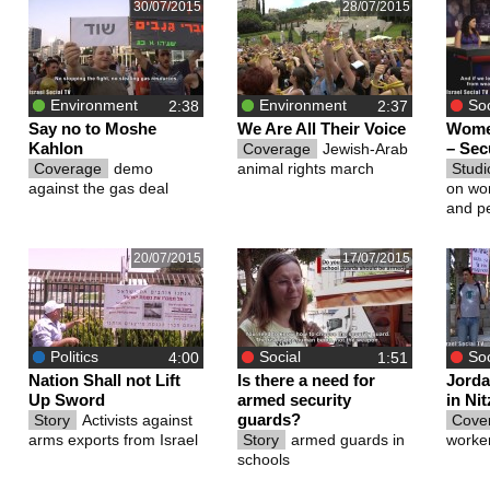
30/07/2015
28/07/2015
Environment
Environment
Soc
Say no to Moshe
We Are All Their Voice
Wome
Kahlon
– Sec
Coverage
Jewish-Arab
Coverage
demo
animal rights march
Stud
against the gas deal
on wo
and p
20/07/2015
17/07/2015
Politics
Social
Soc
Nation Shall not Lift
Is there a need for
Jorda
Up Sword
armed security
in Ni
guards?
Story
Activists against
Cove
arms exports from Israel
Story
armed guards in
worke
schools