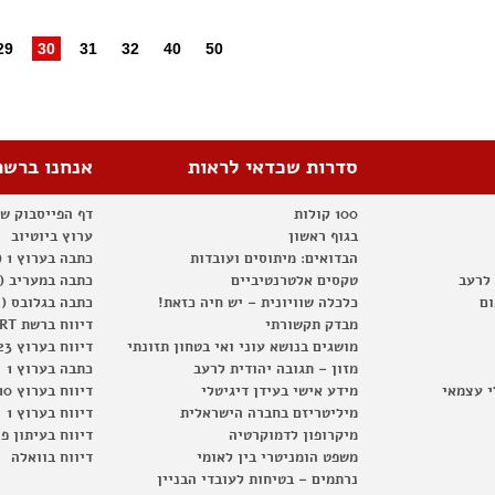
29
30
31
32
40
50
סדרות שכדאי לראות
אנחנו ברשת
100 קולות
דף הפייסבוק ש
בגוף ראשון
ערוץ ביוטיוב
הבדואים: מיתוסים ועובדות
כתבה בערוץ 1 (2012)
 לרעב
טקסים אלטרנטיביים
כתבה במעריב (2012)
ום
כלכלה שוויונית – יש חיה כזאת!
כתבה בגלובס (2012)
מבדק תקשורתי
דיווח ברשת RT
מושגים בנושא עוני ואי בטחון תזונתי
דיווח בערוץ 23
מזון – תגובה יהודית לרעב
כתבה בערוץ 1
י עצמאי
מידע אישי בעידן דיגיטלי
דיווח בערוץ 10
מיליטריזם בחברה הישראלית
דיווח בערוץ 1
מיקרופון לדמוקרטיה
דיווח בעיתון פ
משפט הומניטרי בין לאומי
דיווח בוואלה
נרתמים – בטיחות לעובדי הבניין