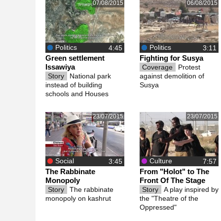
07/08/2015
06/08/2015
Politics
Politics
Green settlement
Fighting for Susya
Issawiya
Coverage
Protest
Story
National park
against demolition of
instead of building
Susya
schools and Houses
23/07/2015
23/07/2015
Social
Culture
The Rabbinate
From "Holot" to The
Monopoly
Front Of The Stage
Story
The rabbinate
Story
A play inspired by
monopoly on kashrut
the "Theatre of the
Oppressed"