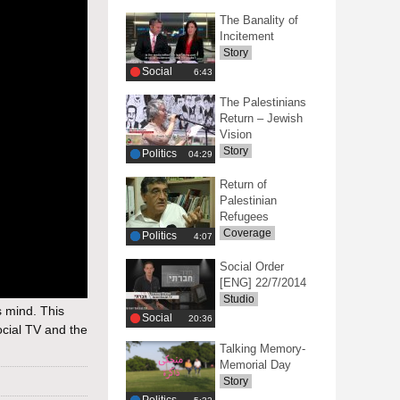
The Banality of
Incitement
Story
Social
‎6:43
The Palestinians
Return – Jewish
Vision
Story
Politics
‎04:29
Return of
Palestinian
Refugees
Coverage
Politics
‎4:07
Social Order
[ENG] 22/7/2014
Studio
s mind. This
Social
‎20:36
Social TV and the
Talking Memory-
Memorial Day
Story