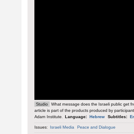
Studio
What message does the Israeli public get f
article is part of the products produced by participan
Adam Institute.
Language:
Hebrew
Subtitles:
E
Issues:
Israeli Media
Peace and Dialogue