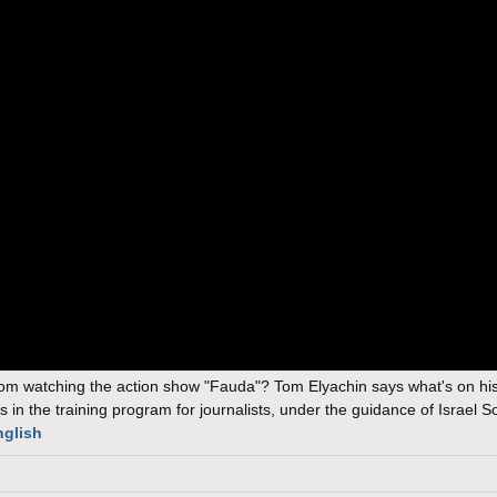
rom watching the action show "Fauda"? Tom Elyachin says what's on hi
ts in the training program for journalists, under the guidance of Israel 
nglish