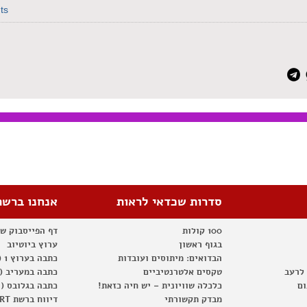
ts
סדרות שכדאי לראות
אנחנו ברשת
100 קולות
דף הפייסבוק ש
בגוף ראשון
ערוץ ביוטיוב
הבדואים: מיתוסים ועובדות
כתבה בערוץ 1 (2012)
 לרעב
טקסים אלטרנטיביים
כתבה במעריב (2012)
ום
כלכלה שוויונית – יש חיה כזאת!
כתבה בגלובס (2012)
מבדק תקשורתי
דיווח ברשת RT