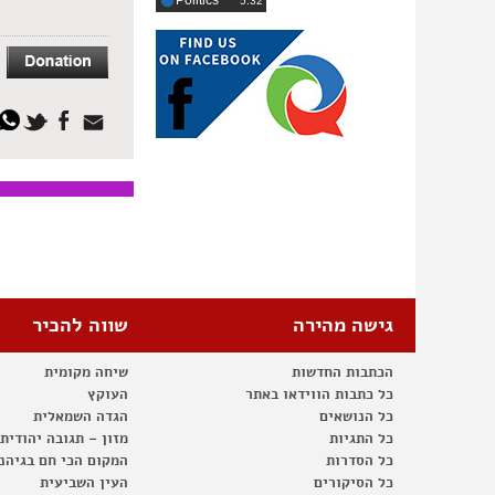
Politics
‎5:32
גישה מהירה
שווה להכיר
הכתבות החדשות
שיחה מקומית
כל כתבות הווידאו באתר
העוקץ
כל הנושאים
הגדה השמאלית
כל התגיות
מזון – תגובה יהודית
כל הסדרות
המקום הכי חם בגיהנ
כל הסיקורים
העין השביעית