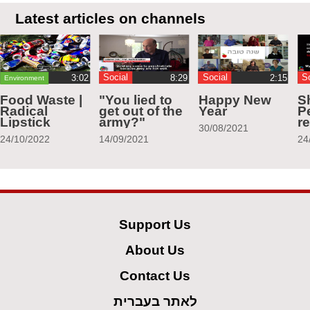
Latest articles on channels
Social
Social
S
Environment
Food Waste |
"You lied to
Happy New
S
Radical
get out of the
Year
Pe
Lipstick
army?"
r
30/08/2021
24/10/2022
14/09/2021
24
Support Us
About Us
Contact Us
לאתר בעברית