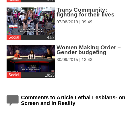
ההגדרות
Trans Community:
fighting for their lives
07/08/2019 | 09:49
Social
‎4:52
Women Making Order –
Gender budgeting
30/09/2015 | 13:43
Social
‎19:25
Comments to Article Lethal Lesbians- on
Screen and in Reality