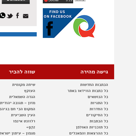
Social
‎3:13
גישה מהירה
שווה להכיר
הכתבות החדשות
שיחה מקומית
כל כתבות הווידאו באתר
העוקץ
כל הנושאים
הגדה השמאלית
כל התגיות
מזון – תגובה יהודית
כל הסדרות
המקום הכי חם בגיהנ
כל הסיקורים
העין השביעית
כל הכתבות
רלוונט אינפו
כל תוכניות האולפן
972+
כל ההרצאות והפאנלים
מגפון – עיתון ישראל