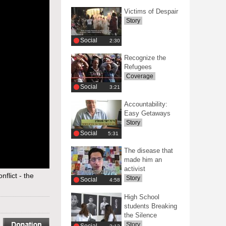
Victims of Despair
Story
Social
‎2:30
Recognize the
Refugees
Coverage
Social
‎3:21
Accountability:
Easy Getaways
Story
Social
‎5:31
The disease that
made him an
activist
nflict - the
Story
Social
‎4:58
High School
students Breaking
the Silence
Story