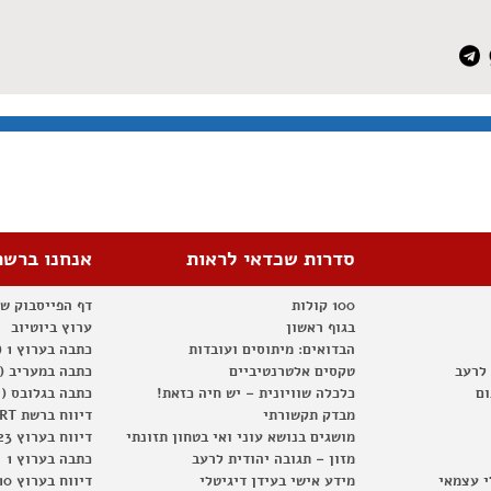
סדרות שכדאי לראות
אנחנו ברשת
100 קולות
דף הפייסבוק ש
בגוף ראשון
ערוץ ביוטיוב
הבדואים: מיתוסים ועובדות
כתבה בערוץ 1 (2012)
 לרעב
טקסים אלטרנטיביים
כתבה במעריב (2012)
ום
כלכלה שוויונית – יש חיה כזאת!
כתבה בגלובס (2012)
מבדק תקשורתי
דיווח ברשת RT
מושגים בנושא עוני ואי בטחון תזונתי
דיווח בערוץ 23
מזון – תגובה יהודית לרעב
כתבה בערוץ 1
י עצמאי
מידע אישי בעידן דיגיטלי
דיווח בערוץ 10