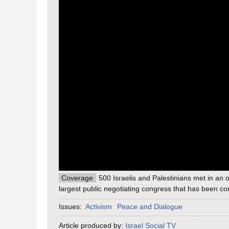
Coverage
500 Israelis and Palestinians met in an op
largest public negotiating congress that has been co
Issues:
Activism
Peace and Dialogue
Article produced by:
Israel Social TV