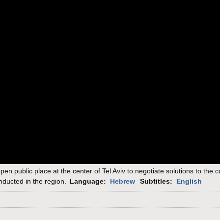
en public place at the center of Tel Aviv to negotiate solutions to the co
nducted in the region.
Language:
Hebrew
Subtitles:
English