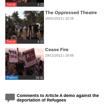
ההגדרות
Social
‎4:23
The Oppressed Theatre
16/01/2013 | 10:26
Social
‎4:10
Cease Fire
19/11/2012 | 19:05
Politics
‎04:41
Comments to Article A demo against the
deportation of Refugees