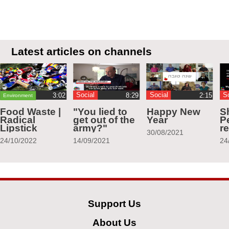
Latest articles on channels
Social
Social
S
Environment
Food Waste |
"You lied to
Happy New
S
Radical
get out of the
Year
Pe
Lipstick
army?"
r
30/08/2021
24/10/2022
14/09/2021
24
Support Us
About Us