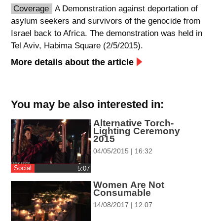
Coverage
A Demonstration against deportation of
spellcheck
asylum seekers and survivors of the genocide from
גופן קריא
Israel back to Africa. The demonstration was held in
Tel Aviv, Habima Square (2/5/2015).
More details about the article
ניגודיות צבעים
brightness_low
brightness_high
ניגודיות בהירה
ניגודיות כהה
You may be also interested in:
Alternative Torch-
Lighting Ceremony
קישורים
2015
04/05/2015 | 16:32
font_download
format_underlined
קו תחתי לקישורים
סימון קישורים
Social
‎5:07
Women Are Not
flag
cached
Consumable
איפוס
השארת
14/08/2017 | 12:07
כל
משוב