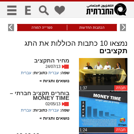
כללי
9
הכתבות החדשות
ספרייה למורה
עוני ו
title
keyboard
visibility_off
נמצאו
10
כתבות הכוללות את התג
ביטול הבהובים
ניווט מקלדת
סימון כותרות
תקציבים
מחיר התקציב
24/07/13
זום
שפה:
עברית
כתוביות:
עברית
נושאים ותגיות »
zoom_in
zoom_out
התרחק
התקרב
חברה
‏1:37
בוחרים תקציב חברתי –
MONEY TIME
02/05/13
גופנים
שפה:
עברית
כתוביות:
עברית
נושאים ותגיות »
add_circle_outline
remove_circle_outline
Increase font
Decrease font
חברה
‏1:24