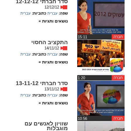
סדר חברתי 12-12-12
12/12/12
spellcheck
שפה:
עברית
כתוביות:
עברית
גופן קריא
נושאים ותגיות »
חברה
‏15:11
ניגודיות צבעים
התקציב החסוי
14/11/12
brightness_low
brightness_high
שפה:
עברית
כתוביות:
עברית
ניגודיות בהירה
ניגודיות כהה
נושאים ותגיות »
חברה
‏1:20
קישורים
סדר חברתי 13-11-12
13/11/12
font_download
format_underlined
שפה:
עברית
כתוביות:
עברית
קו תחתי לקישורים
סימון קישורים
נושאים ותגיות »
flag
cached
חברה
‏10:56
איפוס
השארת
שוויון לאנשים עם
כל
משוב
מוגבלות