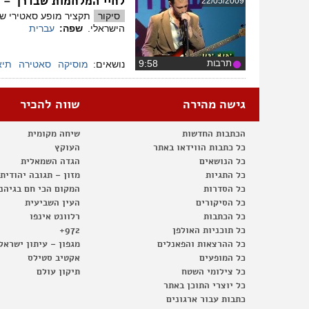
לחיי המלחמות שבדרך – 
22/05/2009
סיקור
הישראלי.
שפה:
עברית
תרבות
‏9:58
נושאים:
מוסיקה
סאטירה
תיא
גישה מהירה
שווה להכיר
הכתבות החדשות
שיחה מקומית
כל כתבות הווידאו באתר
העוקץ
כל הנושאים
הגדה השמאלית
כל התגיות
מזון – תגובה יהודית
כל הסדרות
המקום הכי חם בגיהנ
כל הסיקורים
העין השביעית
כל הכתבות
רלוונט אינפו
כל תוכניות האולפן
972+
כל ההרצאות והפאנלים
מגפון – עיתון ישראל
כל המופעים
אקטיב סטילס
כל צילומי השטח
תיקון עולם
כל יוצרי התוכן באתר
כתבות עבור ארגונים