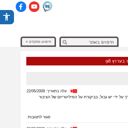
חיפוש מתקדם »
בערוץ 98
עלה בתאריך: 22/05/2009
ן הערבי-עברי ביפו. המופע נערך על ידי יש גבול, בביקורת על המיליטריזם של הציבור
על
סגור לתגובות
לחיי
המלחמות