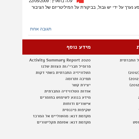
עלה בתאריך: 22/05/2009
שבדרך
29/) בתיאטרון הערבי-עברי ביפו. המופע נערך על ידי יש גבול, בביקורת על המיליטריזם של הציבור
–
המופע
המלא
תגובה אחת
מידע נוסף
ל החברתית
Activity Summary Report 2020
פרופיל חברי/ות הצוות שלנו
הטלוויזיה החברתית בשתי דקות
תמיכה ותרומה
יצירת קשר
אודות הטלוויזיה החברתית
מידע בנוגע לשימוש בחומרים
אישורים ודוחות
שקיפות פיננסית
מקדמת דנא: מהשוליים אל המרכז
וסט
מקדמת דנא: אסופת תקליטורים