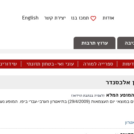
אודות
תמכו בנו
יצירת קשר
English
יבה
ערוץ תרבות
דשות
ספרייה למורה
עוני ואי-בטחון תזונתי
שידורינו 
 אלכסנדר
המופע המלא
(לצפיה בכתבת הוידאו)
מופע סאטירי שהתקיים במוצאי יום העצמאות (29/4/2009) בתיאטרו
טרון