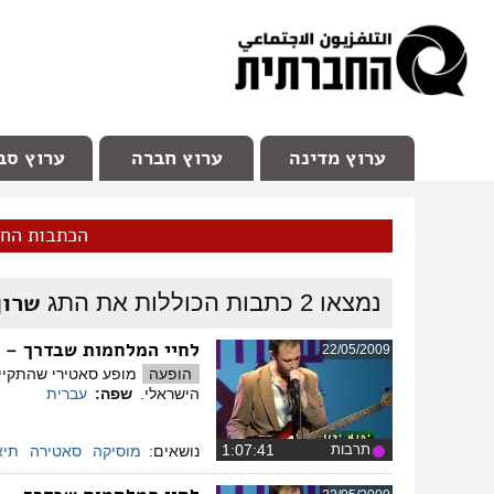
facebook
Youtube
Channel 98
ערוץ מדינה
ערוץ חברה
ערוץ סב
הכתבות הח
שרון
נמצאו
2
כתבות הכוללות את התג
לחיי המלחמות שבדרך – 
22/05/2009
הופעה
הישראלי.
שפה:
עברית
תרבות
‏1:07:41
נושאים:
מוסיקה
סאטירה
תיא