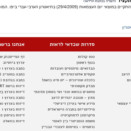
תקציר
(לצפיה בכתבת הוידאו)
תקציר מופע סאטירי שהתקיים במוצאי יום העצמאות (4/2009
טרון
סדרות שכדאי לראות
אנחנו ברשת
100 קולות
דף הפייסבוק ש
בגוף ראשון
ערוץ ביוטיוב
הבדואים: מיתוסים ועובדות
כתבה בערוץ 1 (2012)
 לרעב
טקסים אלטרנטיביים
כתבה במעריב (2012)
ום
כלכלה שוויונית – יש חיה כזאת!
כתבה בגלובס (2012)
מבדק תקשורתי
דיווח ברשת RT
מושגים בנושא עוני ואי בטחון תזונתי
דיווח בערוץ 23
מזון – תגובה יהודית לרעב
כתבה בערוץ 1
י עצמאי
מידע אישי בעידן דיגיטלי
דיווח בערוץ 10
מיליטריזם בחברה הישראלית
דיווח בערוץ 1
מיקרופון לדמוקרטיה
דיווח בעיתון פ
משפט הומניטרי בין לאומי
דיווח בוואלה
נרתמים – בטיחות לעובדי הבניין