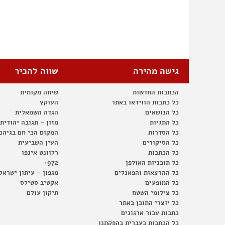
גישה מהירה
שווה להכיר
הכתבות החדשות
שיחה מקומית
כל כתבות הווידאו באתר
העוקץ
כל הנושאים
הגדה השמאלית
כל התגיות
מזון – תגובה יהודית
כל הסדרות
המקום הכי חם בגיהנ
כל הסיקורים
העין השביעית
כל הכתבות
רלוונט אינפו
כל תוכניות האולפן
972+
כל ההרצאות והפאנלים
מגפון – עיתון ישראל
כל המופעים
אקטיב סטילס
כל צילומי השטח
תיקון עולם
כל יוצרי התוכן באתר
כתבות עבור ארגונים
כל הכתבות בעברית בהפקתנו