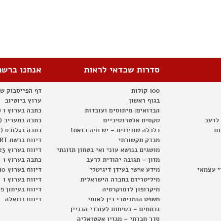
סדרות שכדאי לראות
אנחנו ברשת
100 קולות
דף הפייסבוק ש
בגוף ראשון
ערוץ ביוטיוב
הבדואים: מיתוסים ועובדות
כתבה בערוץ 1 (2012)
 לרעב
טקסים אלטרנטיביים
כתבה במעריב (2012)
ום
כלכלה שוויונית – יש חיה כזאת!
כתבה בגלובס (2012)
מבדק תקשורתי
דיווח ברשת RT
מושגים בנושא עוני ואי בטחון תזונתי
דיווח בערוץ 23
מזון – תגובה יהודית לרעב
כתבה בערוץ 1
י עצמאי
מידע אישי בעידן דיגיטלי
דיווח בערוץ 10
מיליטריזם בחברה הישראלית
דיווח בערוץ 1
מיקרופון לדמוקרטיה
דיווח בעיתון פ
משפט הומניטרי בין לאומי
דיווח בוואלה
נרתמים – בטיחות לעובדי הבניין
סדר חברתי – מגזין אקטואליה