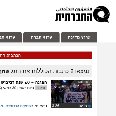
facebook
Youtube
Channel 98
ערוץ מדינה
ערוץ חברה
ערוץ סב
הכתבות הח
שחף 
נמצאו
2
כתבות הכוללות את התג
הפגנה – 48 שנה לכיבוש
01/06/2015
סיקור
ביום ראשון 30 במאי (2015), יצאו פעילים חדשים וותיקים לציין 48 שנים לכיבוש שנעשה ב-67.
מדינה
‏3:26
נושאים:
בשטחים הכבושים
מח