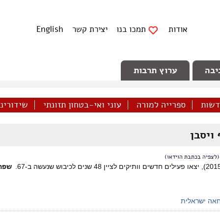
אודות
תמכו בנו
יצירת קשר
English
יבה
ערוץ תרבות
דשות
ספרייה למורה
עוני ואי-בטחון תזונתי
שידורינו 
ויסבן
(לצפיה בכתבת הוידאו)
שפה
אה ישראלית