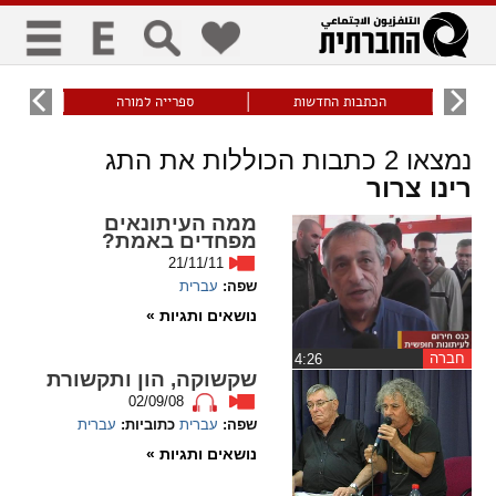
כללי
9
הכתבות החדשות
ספרייה למורה
עוני ו
title
keyboard
visibility_off
נמצאו
2
כתבות הכוללות את התג
ביטול הבהובים
ניווט מקלדת
סימון כותרות
רינו צרור
ממה העיתונאים
זום
מפחדים באמת?
21/11/11
zoom_in
zoom_out
שפה:
עברית
התרחק
התקרב
נושאים ותגיות »
חברה
גופנים
‏4:26
שקשוקה, הון ותקשורת
02/09/08
add_circle_outline
remove_circle_outline
שפה:
עברית
כתוביות:
עברית
Increase font
Decrease font
נושאים ותגיות »