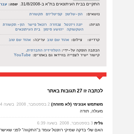
שפה:
עברי
התקיים בבית העיתונאים בת"א ב-31/8/2008.
נושאים:
הון-שלטון
קפיטליזם
תקשורת
תגיות:
יונה ויזנטל
צנזורה
רונאל פישר
הון- תקשורת
השקשוקה
יהושע סימון
בית העיתונאים
קרדיט:
צילום:
אהוד שם טוב
עריכה:
אהוד שם טוב
הכתבה הופקה על-ידי:
הטלוויזיה החברתית
.
קישור ישיר לצפייה בווידאו גם באתרים:
YouTube
לכתבה זו 27 תגובות באתר
משתמש אנונימי (לא מזוהה)
‏
2 בספטמבר, 2008 בשעה 19:54
מעולה, תודה
גלית
‏
3 בספטמבר, 2008 בשעה 6:39
האם שלי בדקה שמיקי רוזנטל עומד ב"התקווה" לפני שאי