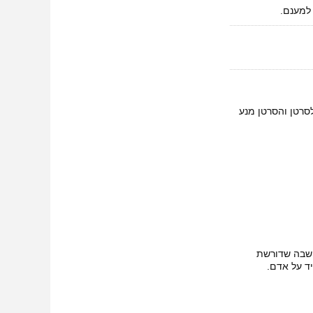
 למענם.
ת סמנכל תוכן בYES מיבב על כך שהוא רגיש לסרטן והסרטן מנע
חשבה שדורשת
ד על אדם.