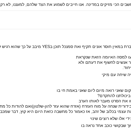
שבים הכי מזיקים במדינה. אנו חייבים לשמוע את הצד שלהם, למעננו, לא רק
לראות את שכבת העיתונאים החשובה והמוכשרת ביותר מדברת במאין חוסר אונים תקיף וא
נעו למסה האיומה הזאת שנקראת
תר אנשים לחשוף את דעתם ולא
חוד.
יה שיחה עם מיקי
ום שאני רואה מיום ליום שאני באמת חי בו
ביכולתנו להתקדם?
חו את הסרט מעבר לאותו הערב
דורית שנחה על מוח העזרח (אזרח שהוא עזר להון-שלטון)ואם להודות כל מ
ת עצמי בכלוב של זהב, אז כאמור כל מחשבה כזאת היום היא קוץ, דבר שמכבי
ידי אלו שלא רוצים שינוי
וך שבקושי כוכב אחד נראה בו