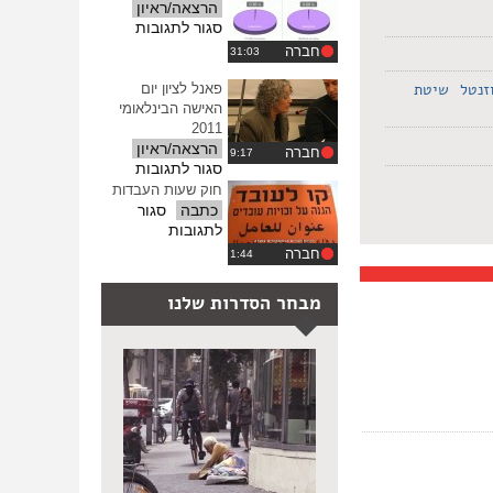
הרצאה/ראיון
על
סגור לתגובות
איפה
חברה
הם
כולם?
זנטל
שיטת
פאנל לציון יום
האישה הבינלאומי
2011
הרצאה/ראיון
חברה
על
סגור לתגובות
פאנל
חוק שעות העבדות
לציון
כתבה
סגור
יום
על
לתגובות
האישה
חוק
חברה
הבינלאומי
שעות
2011
העבדות
מבחר הסדרות שלנו