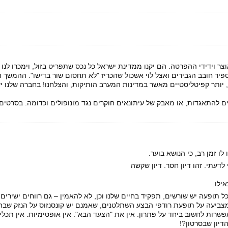
 וידידי ההפרטה. הם יקנו ממדינת ישראל כל נכס שתפריט בזול, וימכרו לנו 
יר חובב הגבירים ואצל לוי אשכול שהכריז "לא תחסום שור בדישו". ההמשך 
 יותר קפיטליסטיים מאשר במדינות המערב הותיקות, והצלחנו! בחברה שלנו יש 
ם להתאגדות, או מאבק של עיתונאים חוקרים נגד מונופולים וכדומה. בסרטים
לו זמן רב, כי הנושא בוער.
 לדעתי. זהו דיון חסר. דיון שקשה
ילו.
תופעה יש שורשים, תפקיד בחיים שלנו וכן, לא להאמין – גם רווחים ישירים ו
ביעה על תופעת רודפי הבצע השתלטנים, שאמנם יש קונסנזוס על הנזק שבה, א
פשרות לחשוב ביחד על פתרון. אין את "הצעד הבא". אין אופטימיות. אין תכלי
דיון שבסרטון?!