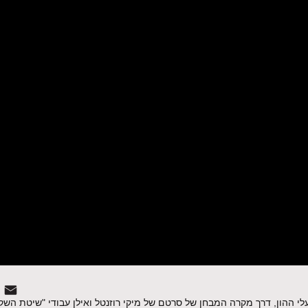
י ההון, דרך מקרה המבחן של סרטם של מיקי רוזנטל ואילן עבודי "שיטת השק