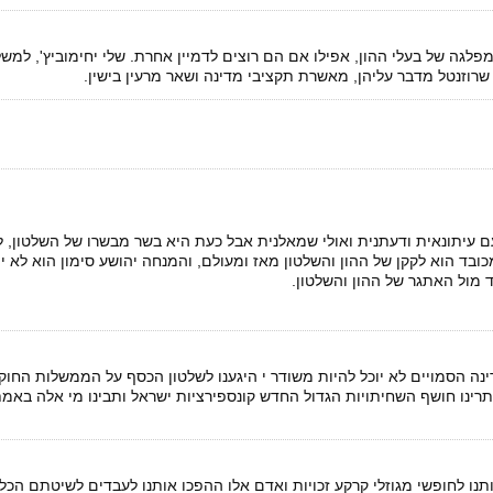
לגה של בעלי ההון, אפילו אם הם רוצים לדמיין אחרת. שלי יחימוביץ', למשל
רוזנטל מדבר עליהן, מאשרת תקציבי מדינה ושאר מרעין בישין.
יתונאית ודעתנית ואולי שמאלנית אבל כעת היא בשר מבשרו של השלטון, לב
כובד הוא לקקן של ההון והשלטון מאז ומעולם, והמנחה יהושע סימון הוא לא י
ד מול האתגר של ההון והשלטון.
ה הסמויים לא יוכל להיות משודר י היגענו לשלטון הכסף על הממשלות החוקי
רינו חושף השחיתויות הגדול החדש קונספירציות ישראל ותבינו מי אלה באמת
ו לחופשי מגוזלי קרקע זכויות ואדם אלו ההפכו אותנו לעבדים לשיטתם הכלכ