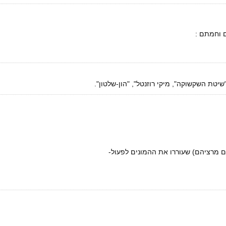
ם וחמתם :
טת השקשוקה", מיקי רוזנטל", "הון-שלטון".
ים מרציהם) שעוררו את ההמונים לפעול-