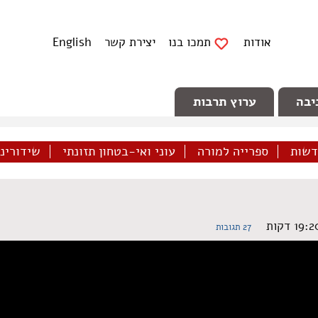
אודות
תמכו בנו
יצירת קשר
English
יבה
ערוץ תרבות
דשות
ספרייה למורה
עוני ואי-בטחון תזונתי
שידורינו 
27 תגובות