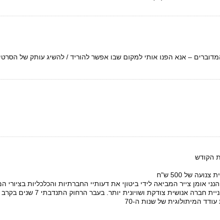
וברים – אנא הפנו אותי למקום שבו אפשר להוריד / להשיג עותק של הסרט
ת הקודש
ה של 500 ש"ח
הנני אומן צייר המביאה לידי ביטוןי את דעותיי החברתיות והכלכליות בציורי 
ובשמחה אתרום אותם למען המטרה המשותפת של כולנולבניית חברה אנושית צוד
דד המיתולוגית של שנות ה-70