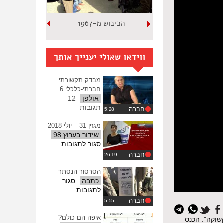
הכיבוש מ-1967
ווידאו שאולי יענייך אותך
מבדק תקשורתי
חברתי-כלכלי 6
אולפן
12
תגובות
חברה
מגזין 31 – יולי 2018
שידור בערוץ 98
על
סגור לתגובות
מגזין
חברה
31
–
הסרסור הנסתר
יולי
כתבה
סגור
2018
על
לתגובות
הסרסור
חברה
הנסתר
איפה הם כולם?
שוקה". הכנס