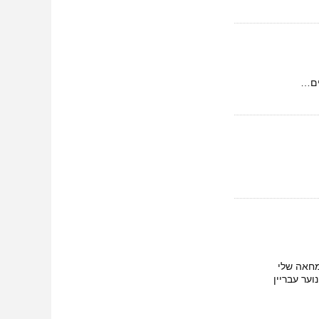
ים…
המחאה שלי
קת ושויונית יותר. בעבר הרחוק התנדבתי 7 שנים בקרב נוער עבריין