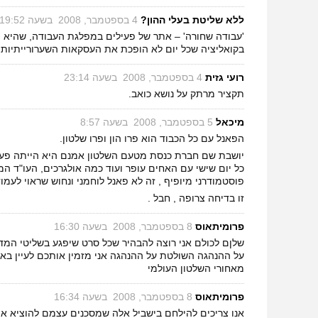
ללא שליטת בעלי ההון?
‏
4 בספטמבר, 2008 בשעה 19:52
'עבודה שחורה' – אתר של פעילים במפלגת העבודה, שהיא מפ
בקואליציה שכל יום לא הופכת את העסקאות השערורייתיות ש
רועי גזית
‏
4 בספטמבר, 2008 בשעה 23:14
תקציר מרתק על נושא כואב.
מיכאל
‏
5 בספטמבר, 2008 בשעה 8:57
הפאנל עם כל הכבוד הוא פרו הון ופרו שלטון.
יושבת שם חברת כנסת מטעם השלטון אמנם היא הייתה פעם ע
כל יום שישי עם האחים עופר ועוד כמה אולגרכים, העו"ד המ
פוסטמודרני מיופיף , זה לא פאנל לוחמני ונחוש שראוי לעמו
זו בדיחה צרופה , חבל .
פרומיתאוס
‏
8 בספטמבר, 2008 בשעה 16:30
שלןם לכולם אני רוצה להבהיר שכל סרט שיפגע בשליטי המדינ
על ההנהגה השולטת על ההנהגה אני מזמין אותכם לעיין באת
מאחורי השלטון העולמי
פרומיתאוס
‏
8 בספטמבר, 2008 בשעה 16:34
אנו צריכים להילחם בישביל אלה שמסכנים עצמם להוציא אותנ