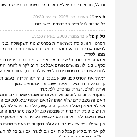
ובכלל, חד צדדיות היא לא הוגנת, גם כשמדובר באנשים שנח
ליאת
‏
25 באוקטובר, 2008 בשעה 20:30
כל הכבוד לטלוויזיה החברתית, יישר כוח.
טל קופל
‏
6 בדצמבר, 2008 בשעה 19:28
הסרטון הוא פיסה משמעותית בסרט שיטת השקשוקה עצמו
ממנו לשדר.
אימפוטנציה רוחנית! אנשים עם אמונה ומוח כה חריפים נכ
כסף…ואני לא מאשים אותם אבל אני חייב לקרוא ליותר ויו
לתת לאינטרסים מסוכנים ככל שיהיו לפחידם, הסוד הוא באי
ראיתי את הסרט לפני שבוע בטכניון, הייתה הקרנה ובעקבות
קודם כל הידד מיקי…איפה ישנם עוד עתונאים כמוך.
ועתה להלם, יצאתי מהסרט ללא אויר
נחנקתי מרוב עוול וכאב על המקום שחשבתי שאני חי בו והמק
האם זה מצב קיים שלא ישתנה?האם הכסף יביא לסטגנציה 
אני לא מאמין אבל המאבק יהיה קשה, כל חבר מרעי לא לק
אין שום פעילות חברתית שמנסה לנטרל קצת מההגמוניה הבי
משהו מעבר לאיך ארוויח כסף עכשיו בעתיד או איך אעטוף א
אין אפילו שיח על שינוי כי זה עולה כסף ורובו כאמור מרוכז ב
לכן אני חייב לזעוק בכל כוחי גם אם לאויר וגם אם בלילה חש
"די!" אקטיביזם הוא המילה