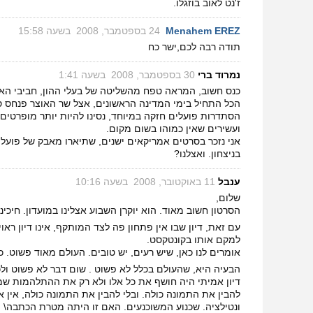
ז'נט לאוב בוזגלו.
Menahem EREZ
‏
24 בספטמבר, 2008 בשעה 15:58
תודה רבה לכם,ישר כח
נמרוד ברי
‏
30 בספטמבר, 2008 בשעה 1:41
כנס חשוב, המראה טפח מהשליטה של בעלי ההון, חביבי האוצר
הכל התחיל בימי המדינה הראשונים, אצל שר האוצר פנחס ספ
הסתדרות פועלים חזקה במיוחד, נסינו להיות יותר מופרטים,
ועשירים שאין כמוהו בשום מקום.
אני נזכר בסרטים אמריקאים ישנים, שתיארו מאבק של פועלי
בניצחון. ואצלנו?
ענבל
‏
11 באוקטובר, 2008 בשעה 10:16
שלום,
הסרטון חשוב מאוד. הוא יוקרן השבוע אצלינו במועדון. חיכינו 
עם זאת, דיון שבו אין פתחון פה לצד המותקף, אינו דיון ראוי
למקם אותו בקונטקסט.
אומרים לנו כאן, שיש רעים, יש טובים. העולם מאוד פשוט. כא
הבעיה היא, שהעולם בכלל לא פשוט . שום דבר לא פשוט ולכל 
דיון אמיתי היה חושף את כל אלו ולא רק את ההתלהמות שמצ
להבין את התמונה כולה. ובלי להבין את התמונה כולה, אין א
ונטילציה. שכנוע המשוכנעים. האם זו היתה מטרת הכתבה\ ה