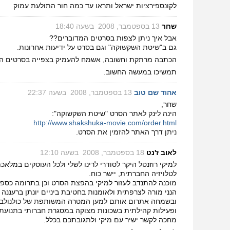
לקונספירציות ישראל ותראו עד כמה חור התולעת עמוק
שחר
‏
13 בספטמבר, 2008 בשעה 18:40
אבל איך ניתן לצפות בסרטים המדוברים??
גם ב"שיטת השקשוקה" וגם בסרט על ידיעות אחרונות.
הכתבה מרתקת וחשובה, אשמח להעמיק בצפייה בסרטים המד
תמשיכו במעשה החשוב.
אהוד שם טוב
‏
13 בספטמבר, 2008 בשעה 22:37
שחר,
הינה לינק לאתר הסרט "שיטת השקשוקה":
http://www.shakshuka-movie.com/order.html
ניתן דרך האתר להזמין את הסרט.
לאוב ז'נט
‏
18 בספטמבר, 2008 בשעה 12:10
למיקי רוזנטל היקר לסודרי לרינו לשלי ולכל העוסקים במלאכ
לטלויזיה החברתית, יישר כוח.
מוכנה להתנדב לעזור למיקי בהפצת הסרט וכן בתרומה כספית צנוע
הנני מורה לצרפתית ולאומנות בחטיבת ביניים יונתן ברעננה 
ופעילות קהילתית בשכונות מצוקה במסגרת חברותי בתנועת עו
מחכה לקשר ישיר עם מיקי ולתגובתכם בכלל.