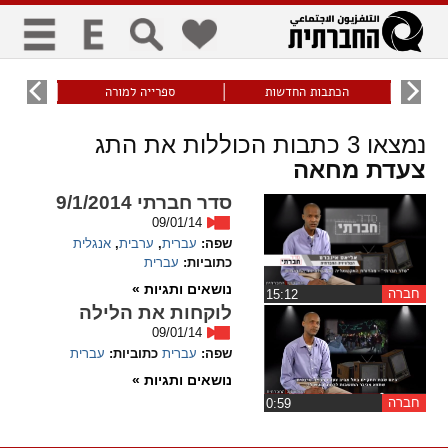
כללי
9
הכתבות החדשות
ספרייה למורה
עוני ו
title
keyboard
visibility_off
נמצאו
3
כתבות הכוללות את התג
ביטול הבהובים
ניווט מקלדת
סימון כותרות
צעדת מחאה
סדר חברתי 9/1/2014
זום
09/01/14
שפה:
עברית
,
ערבית
,
אנגלית
zoom_in
zoom_out
כתוביות:
עברית
התרחק
התקרב
נושאים ותגיות »
חברה
‏15:12
לוקחות את הלילה
גופנים
09/01/14
שפה:
עברית
כתוביות:
עברית
add_circle_outline
remove_circle_outline
נושאים ותגיות »
Increase font
Decrease font
חברה
‏0:59