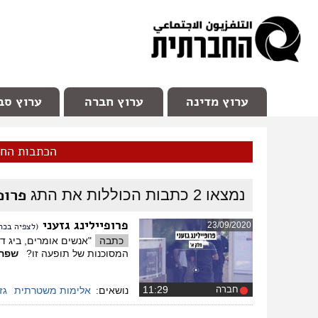
facebook
Youtube
Channel 98
ערוץ מדינה
ערוץ חברה
ערוץ סב
הכתבות הח
פרופ
נמצאו
2
כתבות הכוללות את התג
פרופיילינג גזעני
23/09/2020
(לצפיה בכת
כתבה
"אנשים אומרים, ביג ד
המסוכנות של תופעה זו?
שפה
חברה
‏11:29
נושאים:
אלימות משטרתית
גז