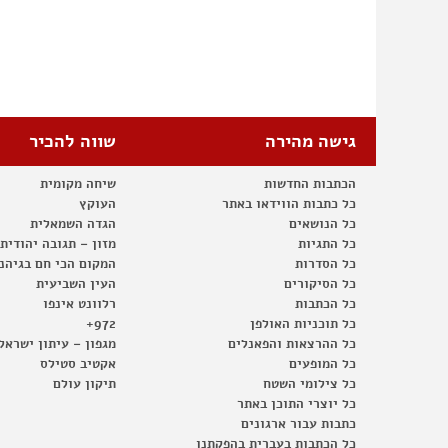
גישה מהירה
שווה להכיר
הכתבות החדשות
שיחה מקומית
כל כתבות הווידאו באתר
העוקץ
כל הנושאים
הגדה השמאלית
כל התגיות
מזון – תגובה יהודית
כל הסדרות
המקום הכי חם בגיהנ
כל הסיקורים
העין השביעית
כל הכתבות
רלוונט אינפו
כל תוכניות האולפן
972+
כל ההרצאות והפאנלים
מגפון – עיתון ישראל
כל המופעים
אקטיב סטילס
כל צילומי השטח
תיקון עולם
כל יוצרי התוכן באתר
כתבות עבור ארגונים
כל הכתבות בעברית בהפקתנו