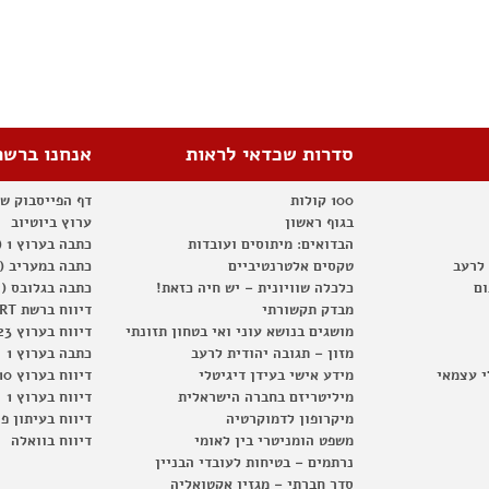
סדרות שכדאי לראות
אנחנו ברשת
100 קולות
דף הפייסבוק ש
בגוף ראשון
ערוץ ביוטיוב
הבדואים: מיתוסים ועובדות
כתבה בערוץ 1 (2012)
 לרעב
טקסים אלטרנטיביים
כתבה במעריב (2012)
ום
כלכלה שוויונית – יש חיה כזאת!
כתבה בגלובס (2012)
מבדק תקשורתי
דיווח ברשת RT
מושגים בנושא עוני ואי בטחון תזונתי
דיווח בערוץ 23
מזון – תגובה יהודית לרעב
כתבה בערוץ 1
י עצמאי
מידע אישי בעידן דיגיטלי
דיווח בערוץ 10
מיליטריזם בחברה הישראלית
דיווח בערוץ 1
מיקרופון לדמוקרטיה
דיווח בעיתון פ
משפט הומניטרי בין לאומי
דיווח בוואלה
נרתמים – בטיחות לעובדי הבניין
סדר חברתי – מגזין אקטואליה