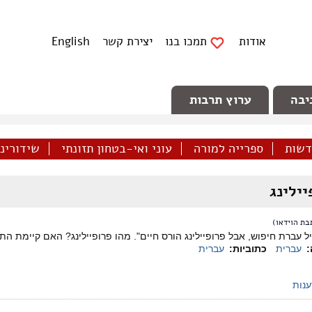
אודות
תמכו בנו
יצירת קשר
English
יבה
ערוץ תרבות
דשות
ספרייה למורה
עוני ואי-בטחון תזונתי
שידורינו 
יילינג
בת הוידאו)
יל עברת חיפוש, אבל פרופיילינג הורס חיים". מהו פרופיילינג? האם קיימת 
:
עברית
כתוביות:
עברית
ענות