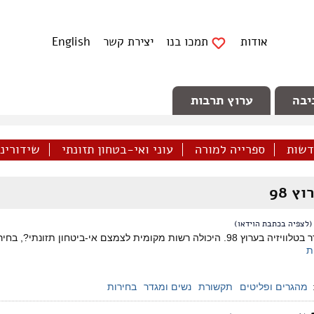
אודות
תמכו בנו
יצירת קשר
English
יבה
ערוץ תרבות
דשות
ספרייה למורה
עוני ואי-בטחון תזונתי
שידורינו 
וץ 98
(לצפיה בכתבת הוידאו)
צם אי-ביטחון תזונתי?, בחירות ירוקות, ניו עספיא, בריתות בהישג יד ותיאטרון חולות 2.0.
ת
מהגרים ופליטים
תקשורת
נשים ומגדר
בחירות