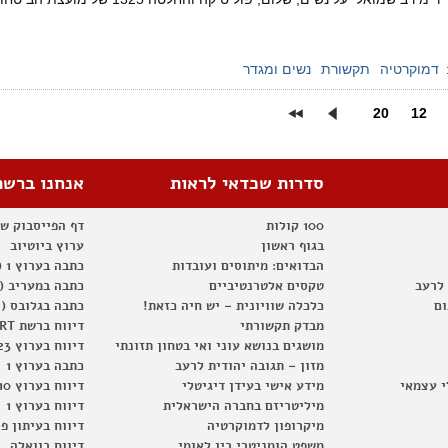
דמוקרטיה
תקשורת
נשים ומגדר
20
12
סדרות שכדאי לראות
אנחנו ברשת
100 קולות
דף הפייסבוק ש
בגוף ראשון
ערוץ ביוטיוב
הבדואים: מיתוסים ועובדות
כתבה בערוץ 1 (2012)
 לרעב
טקסים אלטרנטיביים
כתבה במעריב (2012)
ום
כלכלה שוויונית – יש חיה כזאת!
כתבה בגלובס (2012)
מבדק תקשורתי
דיווח ברשת RT
מושגים בנושא עוני ואי בטחון תזונתי
דיווח בערוץ 23
מזון – תגובה יהודית לרעב
כתבה בערוץ 1
י עצמאי
מידע אישי בעידן דיגיטלי
דיווח בערוץ 10
מיליטריזם בחברה הישראלית
דיווח בערוץ 1
מיקרופון לדמוקרטיה
דיווח בעיתון פ
משפט הומניטרי בין לאומי
דיווח בוואלה