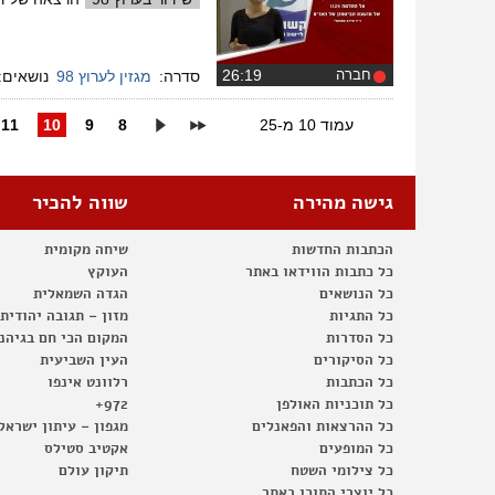
חברה
‏26:19
סדרה:
מגזין לערוץ 98
נושאים:
עמוד 10 מ-25
8
9
10
11
גישה מהירה
שווה להכיר
הכתבות החדשות
שיחה מקומית
כל כתבות הווידאו באתר
העוקץ
כל הנושאים
הגדה השמאלית
כל התגיות
מזון – תגובה יהודית
כל הסדרות
המקום הכי חם בגיהנ
כל הסיקורים
העין השביעית
כל הכתבות
רלוונט אינפו
כל תוכניות האולפן
972+
כל ההרצאות והפאנלים
מגפון – עיתון ישראל
כל המופעים
אקטיב סטילס
כל צילומי השטח
תיקון עולם
כל יוצרי התוכן באתר