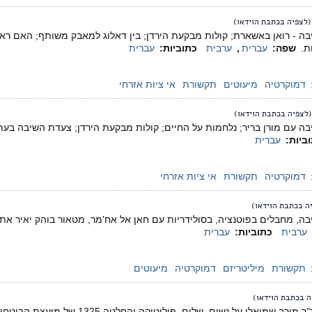
(לצפיה בכתבת הוידאו)
בה - רואן באשארת; קולות מבקעת הירדן; בין דאלוג למאבק משותף; האם ראו
שפה:
עברית
,
ערבית
כתוביות:
עברית
דמוקרטיה
מיעוטים
תקשורת
אי ציות אזרחי
(לצפיה בכתבת הוידאו)
ביות:
עברית
דמוקרטיה
תקשורת
אי ציות אזרחי
ה בכתבת הוידאו)
בה, מחבלים בפוטנציה, בסולידריות עם חאן אל אח'מר, מטאור בוהק יאיר את 
ערבית
כתוביות:
עברית
תקשורת
מיליטריזם
דמוקרטיה
מיעוטים
ה בכתבת הוידאו)
 שמואלי על נשים, שלום, פוליטיקה והחלטה 1325 של מועצת הביטחון של האו"ם.