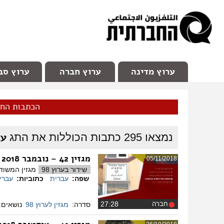
facebook
Youtube
Channel 98
ערוץ מדינה
ערוץ חברה
ערוץ סב
הכתבות הח
ער
נמצאו
295
כתבות הכוללות את התג
מגזין 42 – נובמבר 2018
05/11/2018
שידור בערוץ 98
מגזין המשודר בטלוויזיה בערוץ 98. היכולה רשות מקומית לצמ
שפה:
עברית
כתוביות:
עברי
חברה
‏27:28
סדרה:
מגזין לערוץ 98
נושאים: