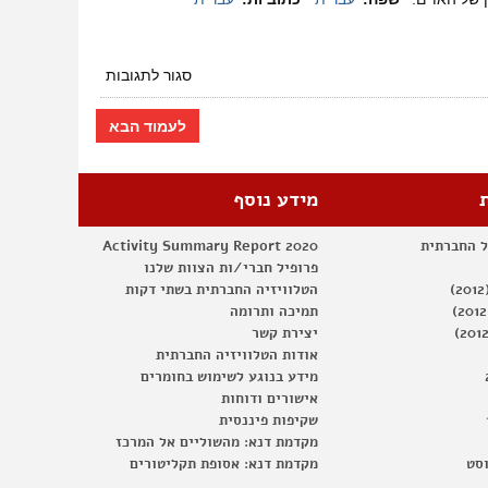
יולי
2018
על
סגור לתגובות
מגזין
31
לעמוד הבא
–
יולי
2018
מידע נוסף
ל החברתית
Activity Summary Report 2020
פרופיל חברי/ות הצוות שלנו
הטלוויזיה החברתית בשתי דקות
תמיכה ותרומה
יצירת קשר
אודות הטלוויזיה החברתית
מידע בנוגע לשימוש בחומרים
אישורים ודוחות
שקיפות פיננסית
מקדמת דנא: מהשוליים אל המרכז
וסט
מקדמת דנא: אסופת תקליטורים