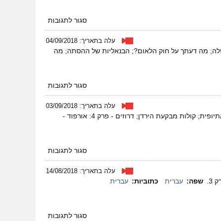
על
סגור לתגובות
מגזין
38
עלה בתאריך: 04/09/2018
–
ר שגוי – מדיניות מפלה; מה דעתך על חוק הלאום?; הבנאליות של ההסתה; מה
אוקטובר
2018
על
סגור לתגובות
מגזין
37
עלה בתאריך: 03/09/2018
–
אינטרס מנוגד של מפקחי הבניה; מי לא נמצא בחדר? - על הסללה והדרה של בני העדה האתיופית; קולות מבקעת הירדן; דרוזים - פרק 4: אורפוד -
ספטמבר
2018
על
סגור לתגובות
מגזין
36
עלה בתאריך: 14/08/2018
–
שפה:
עברית
כתוביות:
עברית
ספטמבר
2018
על
סגור לתגובות