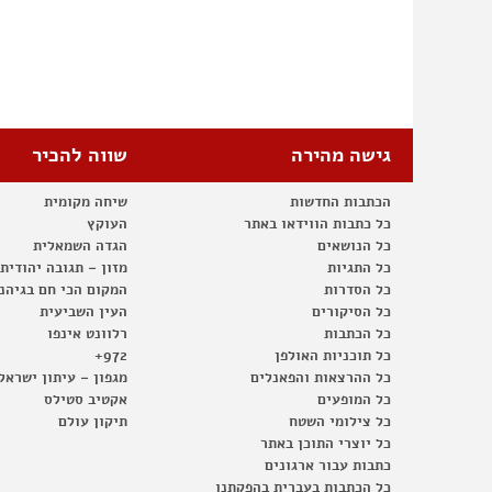
גישה מהירה
שווה להכיר
הכתבות החדשות
שיחה מקומית
כל כתבות הווידאו באתר
העוקץ
כל הנושאים
הגדה השמאלית
כל התגיות
מזון – תגובה יהודית
כל הסדרות
המקום הכי חם בגיהנ
כל הסיקורים
העין השביעית
כל הכתבות
רלוונט אינפו
כל תוכניות האולפן
972+
כל ההרצאות והפאנלים
מגפון – עיתון ישראל
כל המופעים
אקטיב סטילס
כל צילומי השטח
תיקון עולם
כל יוצרי התוכן באתר
כתבות עבור ארגונים
כל הכתבות בעברית בהפקתנו