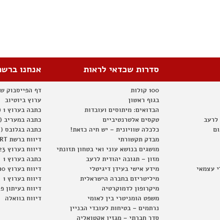
סדרות שכדאי לראות
אנחנו ברשת
100 קולות
דף הפייסבוק ש
בגוף ראשון
ערוץ ביוטיוב
הבדואים: מיתוסים ועובדות
כתבה בערוץ 1 (2012)
 לרעב
טקסים אלטרנטיביים
כתבה במעריב (2012)
ום
כלכלה שוויונית – יש חיה כזאת!
כתבה בגלובס (2012)
מבדק תקשורתי
דיווח ברשת RT
מושגים בנושא עוני ואי בטחון תזונתי
דיווח בערוץ 23
מזון – תגובה יהודית לרעב
כתבה בערוץ 1
י עצמאי
מידע אישי בעידן דיגיטלי
דיווח בערוץ 10
מיליטריזם בחברה הישראלית
דיווח בערוץ 1
מיקרופון לדמוקרטיה
דיווח בעיתון פ
משפט הומניטרי בין לאומי
דיווח בוואלה
נרתמים – בטיחות לעובדי הבניין
סדר חברתי – מגזין אקטואליה