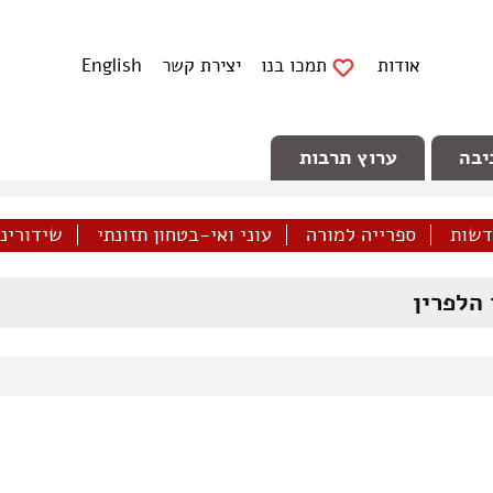
אודות
תמכו בנו
יצירת קשר
English
יבה
ערוץ תרבות
דשות
ספרייה למורה
עוני ואי-בטחון תזונתי
שידורינו 
 הלפרין