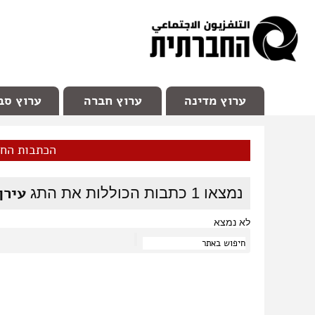
facebook
Youtube
Channel 98
ערוץ מדינה
ערוץ חברה
ערוץ סב
הכתבות הח
עירן
נמצאו
1
כתבות הכוללות את התג
לא נמצא