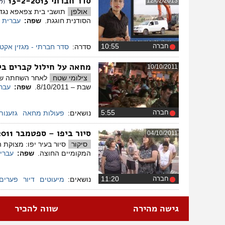
סדר חברתי 13-2-2013
12/02/2013
(ל
אולפן
הסודנית חוגגת.
שפה:
עברית
,
חברה
‏10:55
סדרה:
סדר חברתי - מגזין אקט
מחאה על חילול קברים בי
10/10/2011
צילומי שטח
לאחר השחתה של ש
שבת – 8/10/2011.
שפה:
עבר
חברה
‏5:55
נושאים:
פעולות מחאה
גזענות
סיור ביפו – ספטמבר 2011
04/10/2011
סיקור
סיור בעיר יפו: מצוקת 
המקומיים החוצה.
שפה:
עברי
חברה
‏11:20
נושאים:
מיעוטים
דיור
פערים
גישה מהירה
שווה להכיר