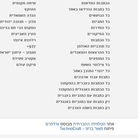
הכתבות החדשות
שיחה מקומית
כל כתבות הווידאו באתר
העוקץ
כל הנושאים
הגדה השמאלית
כל התגיות
מזון – תגובה יהודית
כל הסדרות
המקום הכי חם בגיהנ
כל הסיקורים
העין השביעית
כל הכתבות
רלוונט אינפו
כל תוכניות האולפן
972+
כל ההרצאות והפאנלים
מגפון – עיתון ישראל
כל המופעים
אקטיב סטילס
כל צילומי השטח
תיקון עולם
כל יוצרי התוכן באתר
כתבות עבור ארגונים
כל הכתבות בעברית בהפקתנו
כל הכתבות באנגלית בהפקתנו
רק כתבות עם כתוביות בעברית
רק כתבות עם כתוביות באנגלית
רק כתבות בשפה הערבית
אתר
הטלוויזיה החברתית
מבוסס
וורדפרס
פיתוח
מאור ברזני
-
TechnoCraft