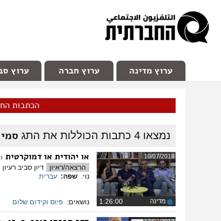
facebook
Youtube
Channel 98
ערוץ מדינה
ערוץ חברה
ערוץ סב
הכתבות הח
סמי 
נמצאו
4
כתבות הכוללות את התג
או יהודית או דמוקרטית
10/07/2018
(ל
הרצאה/ראיון
דיון סביב רעיו
נוי.
שפה:
עברית
מדינה
‏1:26:00
נושאים:
פיוס וקידום שלום