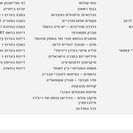
100 קולות
דף הפייסבוק ש
בגוף ראשון
ערוץ ביוטיוב
הבדואים: מיתוסים ועובדות
כתבה בערוץ 1 (2012)
 לרעב
טקסים אלטרנטיביים
כתבה במעריב (2012)
ום
כלכלה שוויונית – יש חיה כזאת!
כתבה בגלובס (2012)
מבדק תקשורתי
דיווח ברשת RT
מושגים בנושא עוני ואי בטחון תזונתי
דיווח בערוץ 23
מזון – תגובה יהודית לרעב
כתבה בערוץ 1
י עצמאי
מידע אישי בעידן דיגיטלי
דיווח בערוץ 10
מיליטריזם בחברה הישראלית
דיווח בערוץ 1
מיקרופון לדמוקרטיה
דיווח בעיתון פ
משפט הומניטרי בין לאומי
דיווח בוואלה
נרתמים – בטיחות לעובדי הבניין
סדר חברתי – מגזין אקטואליה
קולות מהבקעה
שיחות מהעולם הערבי
תיקון עולם – הוידיאו פוסט של ריצ'רד
סילברסטין
לכל הסדרות