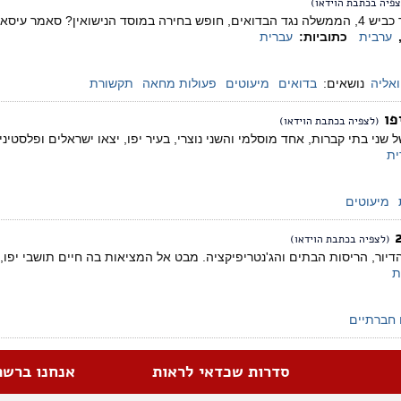
צפיה בכתבת הוידאו)
תושבי בית צפאפא נגד כביש 4, הממשלה נגד הבדואים, חופש בחירה במוסד הנישואין?
ערבית
כתוביות:
עברית
ואליה
נושאים:
בדואים
מיעוטים
פעולות מחאה
תקשורת
פו
(לצפיה בכתבת הוידאו)
ני בתי קברות, אחד מוסלמי והשני נוצרי, בעיר יפו, יצאו ישראלים ופלסט
ית
מיעוטים
(לצפיה בכתבת הוידאו)
הדיור, הריסות הבתים והג'נטריפיקציה. מבט אל המציאות בה חיים תושבי יפו
ת
 חברתיים
סדרות שכדאי לראות
אנחנו ברשת