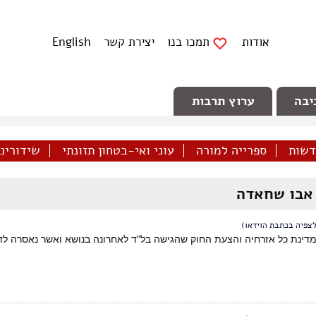
אודות
תמכו בנו
יצירת קשר
English
יבה
ערוץ תרבות
דשות
ספרייה למורה
עוני ואי-בטחון תזונתי
שידורינו 
אבו שחאדה
צפיה בכתבת הוידאו)
ן מדינת כל אזרחיה והצעת החוק שהגישה בל"ד לאחרונה בנושא ואשר נאסרה לדיו