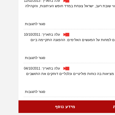
עלה בתאריך: 12/02/2013
או
 סאמר עיסאווי שובת רעב, ישראל צונחת במדד חופש העיתונות, והקהילה
דמוקרטית
על
סגור לתגובות
סדר
חברתי
עלה בתאריך: 10/10/2011
13-
ינים למחות על המעשים האלימים. ההפגנה התקיימה ביום
2-
2013
על
סגור לתגובות
מחאה
על
עלה בתאריך: 04/10/2011
חילול
, מציאות בה כוחות פוליטיים וכלכליים דוחקים את התושבים
קברים
ביפו
על
סגור לתגובות
סיור
ביפו
–
מידע נוסף
ספטמבר
2011