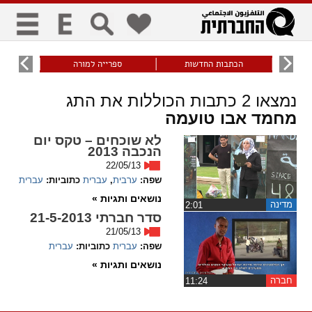
כללי
9
הכתבות החדשות
ספרייה למורה
עוני ו
title
keyboard
visibility_off
נמצאו
2
כתבות הכוללות את התג
ביטול הבהובים
ניווט מקלדת
סימון כותרות
מחמד אבו טועמה
לא שוכחים – טקס יום
זום
הנכבה 2013
22/05/13
zoom_in
zoom_out
שפה:
ערבית
,
עברית
כתוביות:
עברית
התרחק
התקרב
נושאים ותגיות »
מדינה
‏2:01
סדר חברתי 21-5-2013
גופנים
21/05/13
שפה:
עברית
כתוביות:
עברית
add_circle_outline
remove_circle_outline
נושאים ותגיות »
Increase font
Decrease font
חברה
‏11:24