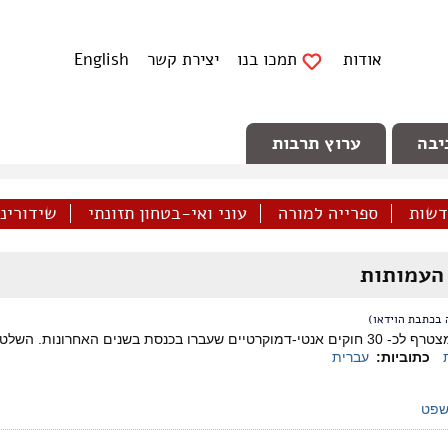
אודות
תמכו בנו
יצירת קשר
English
יבה
ערוץ תרבות
דשות
ספרייה למורה
עוני ואי-בטחון תזונתי
שידורינו 
העמותות
 בכתבת הוידאו)
חוק עמותות השמאל מצטרף לכ- 30 חוקים אנטי-דמוקרטיים שעברו בכנסת בשנים הא
כתוביות:
עברית
פט