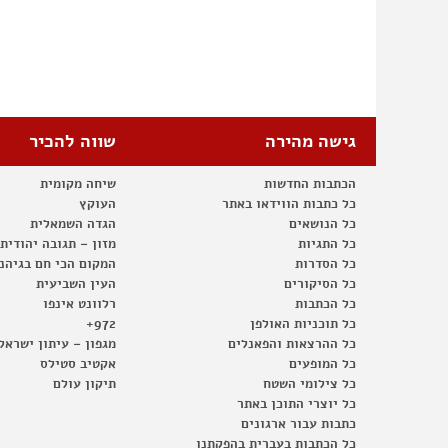
גישה מהירה
שווה להכיר
הכתבות החדשות
שיחה מקומית
כל כתבות הווידאו באתר
העוקץ
כל הנושאים
הגדה השמאלית
כל התגיות
מזון – תגובה יהודית
כל הסדרות
המקום הכי חם בגיהנ
כל הסיקורים
העין השביעית
כל הכתבות
רלוונט אינפו
כל תוכניות האולפן
972+
כל ההרצאות והפאנלים
מגפון – עיתון ישראל
כל המופעים
אקטיב סטילס
כל צילומי השטח
תיקון עולם
כל יוצרי התוכן באתר
כתבות עבור ארגונים
כל הכתבות בעברית בהפקתנו