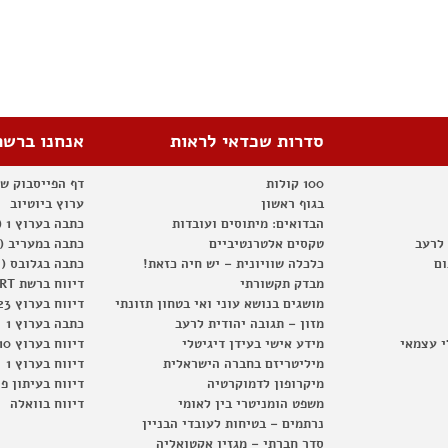
סדרות שכדאי לראות
אנחנו ברשת
100 קולות
דף הפייסבוק ש
בגוף ראשון
ערוץ ביוטיוב
הבדואים: מיתוסים ועובדות
כתבה בערוץ 1 (2012)
 לרעב
טקסים אלטרנטיביים
כתבה במעריב (2012)
ום
כלכלה שוויונית – יש חיה כזאת!
כתבה בגלובס (2012)
מבדק תקשורתי
דיווח ברשת RT
מושגים בנושא עוני ואי בטחון תזונתי
דיווח בערוץ 23
מזון – תגובה יהודית לרעב
כתבה בערוץ 1
י עצמאי
מידע אישי בעידן דיגיטלי
דיווח בערוץ 10
מיליטריזם בחברה הישראלית
דיווח בערוץ 1
מיקרופון לדמוקרטיה
דיווח בעיתון פ
משפט הומניטרי בין לאומי
דיווח בוואלה
נרתמים – בטיחות לעובדי הבניין
סדר חברתי – מגזין אקטואליה