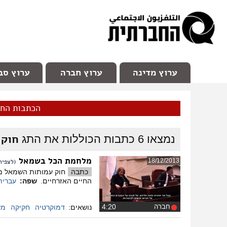
facebook
Youtube
Channel 98
ערוץ מדינה
ערוץ חברה
ערוץ סב
הכתבות הח
חוק 
נמצאו
6
כתבות הכוללות את התג
מלחמת הכל בשמאל
18/12/2013
(לצפיה
כתבה
החיים האזרחיים.
שפה:
עברית
חברה
‏4:20
נושאים:
דמוקרטיה
חקיקה
מש