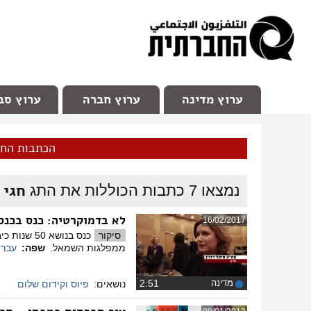
facebook
Youtube
Channel 98
ערוץ מדינה
ערוץ חברה
ערוץ סב
הכתבות הח
חגי 
נמצאו
7
כתבות הכוללות את התג
לא בדמוקרטיה: כנס בכנסת על 50 שני
16/02/2017
סיקור
כנס בנושא
ממפלגות השמאל. ​
שפה:
עברי
מדינה
‏2:51
נושאים:
פיוס וקידום שלום