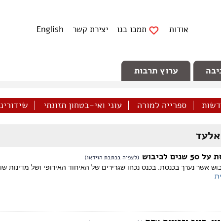
אודות
תמכו בנו
יצירת קשר
English
יבה
ערוץ תרבות
דשות
ספרייה למורה
עוני ואי-בטחון תזונתי
שידורינו 
אלעד
ם לכיבוש
(לצפיה בכתבת הוידאו)
 50 שנות כיבוש אשר נערך בכנסת. בכנס נכחו שגרירים של האיחוד האירופי ושל מדינו
ת