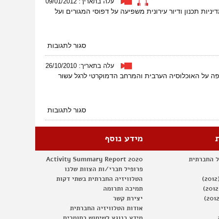
עלה בתאריך: 09/01/2012
כנס
ניות תכנון ודיור עירונית משפיעה על דפוסי המגורים ועל
בכנסת
על
50
שנים
על
סגור לתגובות
לכיבוש
עיר
חברתית
עלה בתאריך: 26/10/2010
במבחן
בנצרת נגד ההתקפה על האוכלוסיה הערבית והמרחב הדמוקרטי לרגל עשור
–
תכנון,
דיור
וזכויות
על
סגור לתגובות
אדם
עשור
לאירועי
אוקטובר
מידע נוסף
2000
ל החברתית
Activity Summary Report 2020
פרופיל חברי/ות הצוות שלנו
הטלוויזיה החברתית בשתי דקות
תמיכה ותרומה
יצירת קשר
אודות הטלוויזיה החברתית
מידע בנוגע לשימוש בחומרים