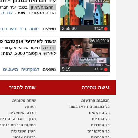
עיר חברתית במבחן – תכנו
09/01/2012
הרצאה/ראיון
בכנס "עיר חברת
הדרה ממגורים.
שפה:
עברית
חברה
‏2:55:30
נושאים:
רווחה
דיור
פערים חב
עשור לאירועי אוקטובר 2000
26/10/2010
כתבה
לאירועי אוקטובר 2000.
שפה:
חברה
‏5:19
נושאים:
דמוקרטיה
מיעוטים
גישה מהירה
שווה להכיר
הכתבות החדשות
שיחה מקומית
כל כתבות הווידאו באתר
העוקץ
כל הנושאים
הגדה השמאלית
כל התגיות
מזון – תגובה יהודית
כל הסדרות
המקום הכי חם בגיהנ
כל הסיקורים
העין השביעית
כל הכתבות
רלוונט אינפו