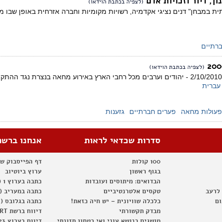
ן, דיור וזכויות אדם
(לצפיה בכתבת הוידאו)
ית במבחן" דנים נציגי אקדמיה, רשויות מקומיות וחברה אזרחית באופן שבו מדי
רתיים
(לצפיה בכתבת הוידאו)
סיקור אירועי אוקטובר 2/10/2010 - יהודים וערבים מכל רחבי הארץ באירוע מחאה 
עברית
פעולות מחאה
פערים חברתיים
גזענות
סדרות שכדאי לראות
אנחנו ברשת
100 קולות
דף הפייסבוק ש
בגוף ראשון
ערוץ ביוטיוב
הבדואים: מיתוסים ועובדות
כתבה בערוץ 1 (2012)
 לרעב
טקסים אלטרנטיביים
כתבה במעריב (2012)
ום
כלכלה שוויונית – יש חיה כזאת!
כתבה בגלובס (2012)
מבדק תקשורתי
דיווח ברשת RT
מושגים בנושא עוני ואי בטחון תזונתי
דיווח בערוץ 23