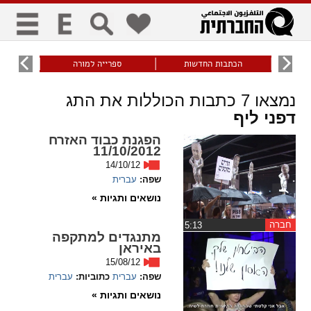
כללי
9
הכתבות החדשות
ספרייה למורה
עוני ו
title
keyboard
visibility_off
נמצאו
7
כתבות הכוללות את התג
ביטול הבהובים
ניווט מקלדת
סימון כותרות
דפני ליף
הפגנת כבוד האזרח
11/10/2012
זום
14/10/12
שפה:
עברית
zoom_in
zoom_out
נושאים ותגיות »
התרחק
התקרב
חברה
‏5:13
מתנגדים למתקפה
באיראן
גופנים
15/08/12
שפה:
עברית
כתוביות:
עברית
add_circle_outline
remove_circle_outline
נושאים ותגיות »
Increase font
Decrease font