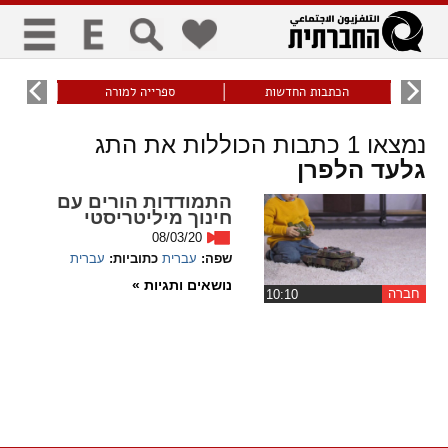
כללי
9
הכתבות החדשות
ספרייה למורה
עוני ו
title
keyboard
visibility_off
נמצאו
1
כתבות הכוללות את התג
ביטול הבהובים
ניווט מקלדת
סימון כותרות
גלעד הלפרן
התמודדות הורים עם
זום
חינוך מיליטריסטי
08/03/20
zoom_in
zoom_out
שפה:
עברית
כתוביות:
עברית
התרחק
התקרב
נושאים ותגיות »
חברה
‏10:10
גופנים
add_circle_outline
remove_circle_outline
Increase font
Decrease font