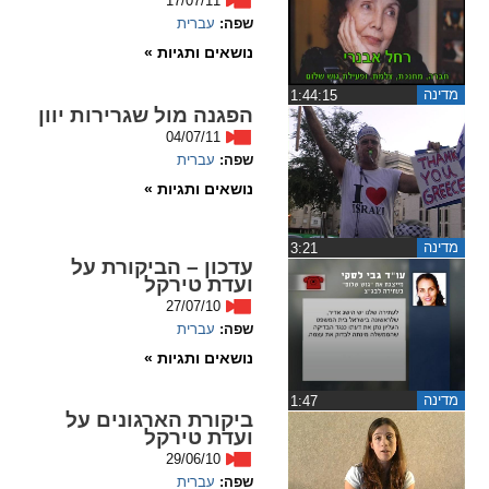
17/07/11
שפה:
עברית
spellcheck
נושאים ותגיות »
גופן קריא
מדינה
‏1:44:15
הפגנה מול שגרירות יוון
04/07/11
ניגודיות צבעים
שפה:
עברית
brightness_low
brightness_high
נושאים ותגיות »
ניגודיות בהירה
ניגודיות כהה
מדינה
‏3:21
עדכון – הביקורת על
ועדת טירקל
קישורים
27/07/10
שפה:
עברית
font_download
format_underlined
נושאים ותגיות »
קו תחתי לקישורים
סימון קישורים
מדינה
‏1:47
ביקורת הארגונים על
flag
cached
ועדת טירקל
איפוס
השארת
29/06/10
כל
משוב
שפה:
עברית