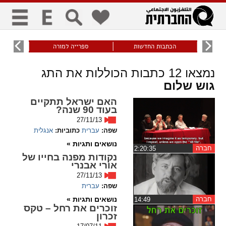
כללי
9
הכתבות החדשות
ספרייה למורה
עוני ו
title
keyboard
visibility_off
נמצאו
12
כתבות הכוללות את התג
ביטול הבהובים
ניווט מקלדת
סימון כותרות
גוש שלום
האם ישראל תתקיים
בעוד 90 שנה?
זום
27/11/13
שפה:
עברית
כתוביות:
אנגלית
zoom_in
zoom_out
נושאים ותגיות »
התרחק
התקרב
חברה
‏2:20:35
נקודות מפנה בחייו של
אורי אבנרי
27/11/13
גופנים
שפה:
עברית
נושאים ותגיות »
חברה
‏14:49
זוכרים את רחל – טקס
add_circle_outline
remove_circle_outline
זכרון
Increase font
Decrease font