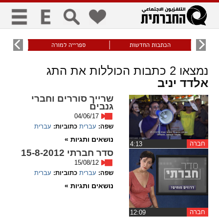
כללי
9
הכתבות החדשות
ספרייה למורה
עוני ו
title
keyboard
visibility_off
נמצאו
2
כתבות הכוללות את התג
ביטול הבהובים
ניווט מקלדת
סימון כותרות
אלדד יניב
שרייך סוררים וחברי
זום
גנבים
04/06/17
zoom_in
zoom_out
שפה:
עברית
כתוביות:
עברית
התרחק
התקרב
נושאים ותגיות »
חברה
‏4:13
סדר חברתי 15-8-2012
גופנים
15/08/12
שפה:
עברית
כתוביות:
עברית
add_circle_outline
remove_circle_outline
נושאים ותגיות »
Increase font
Decrease font
חברה
‏12:09