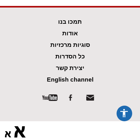
spellcheck
גופן קריא
תמכו בנו
ניגודיות צבעים
אודות
brightness_low
brightness_high
ניגודיות בהירה
ניגודיות כהה
סוגיות מרכזיות
כל הסדרות
קישורים
יצירת קשר
font_download
format_underlined
English channel
קו תחתי לקישורים
סימון קישורים
flag
cached