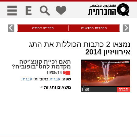
כללי
9
הכתבות החדשות
ספרייה למורה
עוני ו
title
keyboard
visibility_off
נמצאו
2
כתבות הכוללות את התג
ביטול הבהובים
ניווט מקלדת
סימון כותרות
אירוויזיון 2014
האם זכיית קונצ'יטה
זום
מקדמת להט"בופוביה?
19/05/14
zoom_in
zoom_out
שפה:
עברית
כתוביות:
עברית
התרחק
התקרב
נושאים ותגיות »
חברה
‏1:48
גופנים
add_circle_outline
remove_circle_outline
Increase font
Decrease font