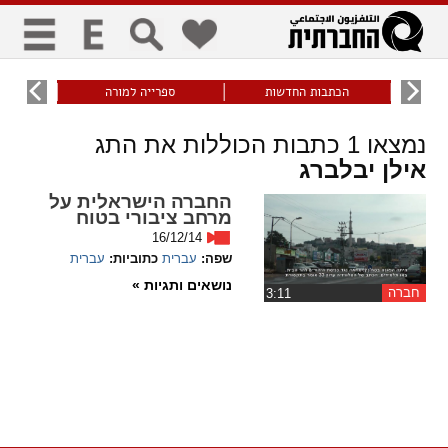
כללי
9
הכתבות החדשות
ספרייה למורה
עוני ו
title
keyboard
visibility_off
נמצאו
1
כתבות הכוללות את התג
ביטול הבהובים
ניווט מקלדת
סימון כותרות
אילן יבלברג
החברה הישראלית על
זום
מרחב ציבורי בטוח
16/12/14
zoom_in
zoom_out
שפה:
עברית
כתוביות:
עברית
התרחק
התקרב
נושאים ותגיות »
חברה
‏3:11
גופנים
add_circle_outline
remove_circle_outline
Increase font
Decrease font