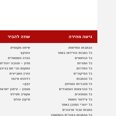
גישה מהירה
שווה להכיר
הכתבות החדשות
שיחה מקומית
כל כתבות הווידאו באתר
העוקץ
כל הנושאים
הגדה השמאלית
כל התגיות
מזון – תגובה יהודית
כל הסדרות
המקום הכי חם בגיהנ
כל הסיקורים
העין השביעית
כל הכתבות
רלוונט אינפו
כל תוכניות האולפן
972+
כל ההרצאות והפאנלים
מגפון – עיתון ישראל
כל המופעים
אקטיב סטילס
כל צילומי השטח
תיקון עולם
כל יוצרי התוכן באתר
כתבות עבור ארגונים
כל הכתבות בעברית בהפקתנו