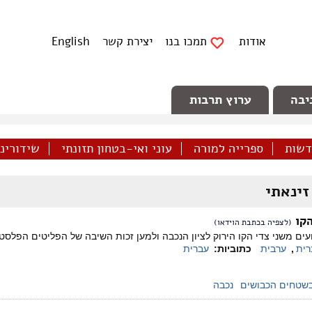
אודות
תמכו בנו
יצירת קשר
English
יבה
ערוץ תרבות
דשות
ספרייה למורה
עוני ואי-בטחון תזונתי
שידורינו 
זינאתי
קו
(לצפיה בכתבת הוידאו)
ם משני צדי הקו הירוק לציון הנכבה ולמען זכות השיבה של הפליטים הפלסטיני
רית
,
ערבית
כתוביות:
עברית
שטחים הכבושים
נכבה