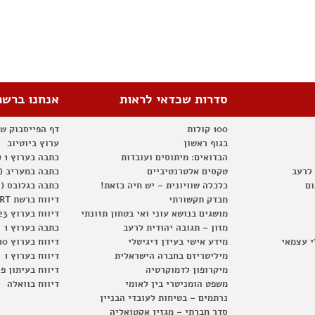
סדרות שכדאי לראות
אנחנו ברשת
100 קולות
דף הפייסבוק ש
בגוף ראשון
ערוץ ביוטיוב
הבדואים: מיתוסים ועובדות
כתבה בערוץ 1 (2012)
 לרעב
טקסים אלטרנטיביים
כתבה במעריב (2012)
ום
כלכלה שוויונית – יש חיה כזאת!
כתבה בגלובס (2012)
מבדק תקשורתי
דיווח ברשת RT
מושגים בנושא עוני ואי בטחון תזונתי
דיווח בערוץ 23
מזון – תגובה יהודית לרעב
כתבה בערוץ 1
י עצמאי
מידע אישי בעידן דיגיטלי
דיווח בערוץ 10
מיליטריזם בחברה הישראלית
דיווח בערוץ 1
מיקרופון לדמוקרטיה
דיווח בעיתון פ
משפט הומניטרי בין לאומי
דיווח בוואלה
נרתמים – בטיחות לעובדי הבניין
סדר חברתי – מגזין אקטואליה