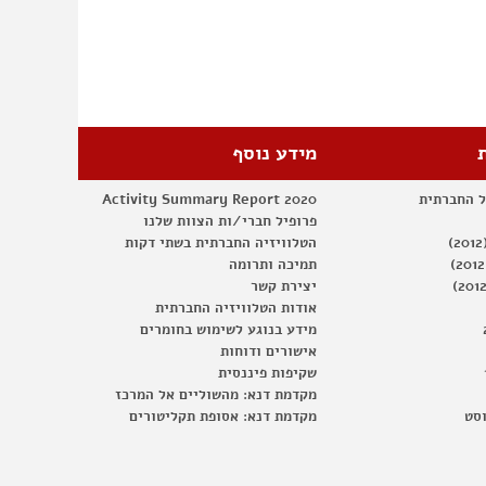
–
משני
צדי
הקו
מידע נוסף
ל החברתית
Activity Summary Report 2020
פרופיל חברי/ות הצוות שלנו
הטלוויזיה החברתית בשתי דקות
תמיכה ותרומה
יצירת קשר
אודות הטלוויזיה החברתית
מידע בנוגע לשימוש בחומרים
אישורים ודוחות
שקיפות פיננסית
מקדמת דנא: מהשוליים אל המרכז
וסט
מקדמת דנא: אסופת תקליטורים