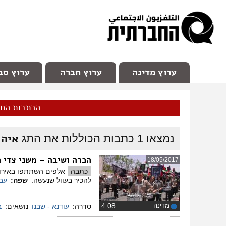
facebook
Youtube
Channel 98
ערוץ מדינה
ערוץ חברה
ערוץ סב
הכתבות הח
איה 
נמצאו
1
כתבות הכוללות את התג
הכרה ושיבה – משני צדי ה
18/05/2017
כתבה
אלפים השתתפו באירועי
להכיר בעוול שנעשה.
שפה:
עב
מדינה
‏4:08
סדרה:
עודנא - שבנו
נושאים:
ב