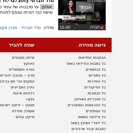
סדר חברתי 11/12/2013
11/12/2013
(
אולפן
על סרבנותו של עומר סע
שישה כבר הציתו עצמם למוות
חברה
‏15:00
סדרה:
סדר חברתי - מגזין אקט
גישה מהירה
שווה להכיר
הכתבות החדשות
שיחה מקומית
כל כתבות הווידאו באתר
העוקץ
כל הנושאים
הגדה השמאלית
כל התגיות
מזון – תגובה יהודית
כל הסדרות
המקום הכי חם בגיהנ
כל הסיקורים
העין השביעית
כל הכתבות
רלוונט אינפו
כל תוכניות האולפן
972+
כל ההרצאות והפאנלים
מגפון – עיתון ישראל
כל המופעים
אקטיב סטילס
כל צילומי השטח
תיקון עולם
כל יוצרי התוכן באתר
כתבות עבור ארגונים