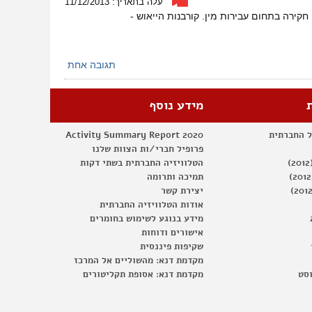
עלה בתאריך: 11/12/2013
קירה בתחום עבירות מין. קורבנות הייאוש ­
תגובה אחת
מידע נוסף
ל החברתית
Activity Summary Report 2020
פרופיל חברי/ות הצוות שלנו
הטלוויזיה החברתית בשתי דקות
תמיכה ותרומה
יצירת קשר
אודות הטלוויזיה החברתית
מידע בנוגע לשימוש בחומרים
אישורים ודוחות
שקיפות פיננסית
מקדמת דנא: מהשוליים אל המרכז
וסט
מקדמת דנא: אסופת תקליטורים