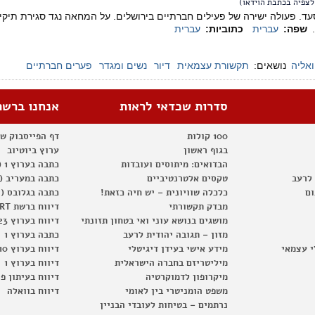
לצפיה בכתבת הוידאו)
ד. פעולה ישירה של פעילים חברתיים בירושלים. על המחאה נגד סגירת תיקי ח
.
שפה:
עברית
כתוביות:
עברית
ואליה
נושאים:
תקשורת עצמאית
דיור
נשים ומגדר
פערים חברתיים
סדרות שכדאי לראות
אנחנו ברשת
100 קולות
דף הפייסבוק ש
בגוף ראשון
ערוץ ביוטיוב
הבדואים: מיתוסים ועובדות
כתבה בערוץ 1 (2012)
 לרעב
טקסים אלטרנטיביים
כתבה במעריב (2012)
ום
כלכלה שוויונית – יש חיה כזאת!
כתבה בגלובס (2012)
מבדק תקשורתי
דיווח ברשת RT
מושגים בנושא עוני ואי בטחון תזונתי
דיווח בערוץ 23
מזון – תגובה יהודית לרעב
כתבה בערוץ 1
י עצמאי
מידע אישי בעידן דיגיטלי
דיווח בערוץ 10
מיליטריזם בחברה הישראלית
דיווח בערוץ 1
מיקרופון לדמוקרטיה
דיווח בעיתון פ
משפט הומניטרי בין לאומי
דיווח בוואלה
נרתמים – בטיחות לעובדי הבניין