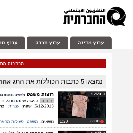
facebook
Youtube
Channel 98
ערוץ מדינה
ערוץ חברה
ערוץ סב
הכתבות הח
אחת 
נמצאו
5
כתבות הכוללות את התג
רוצות משפט
11/12/2013
(לצפיה בכתבת הוי
כתבה
הפגנה שיזמו מנהלות ד
5/12/2013.
שפה:
עברית
כתו
חברה
‏1:23
נושאים:
משפט
פעולות מחאה