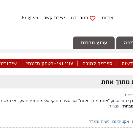
אודות
תמכו בנו
יצירת קשר
English
יבה
ערוץ תרבות
דשות
ספרייה למורה
עוני ואי-בטחון תזונתי
שידורינו 
מתוך אחת
דאו)
ף הפייסבוק "אחת מתוך אחת" נגד סגירת תיקי אלימות מינית עקב­ אי הגשת 
ביות:
עברית
אקטיביזם
נשים ומגדר