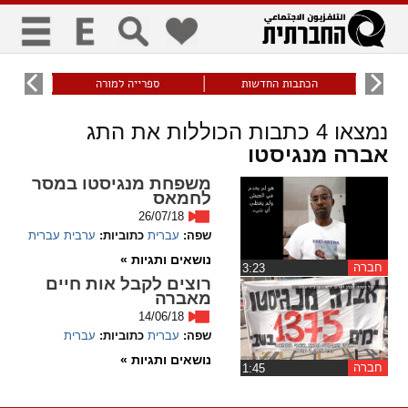
כללי
9
הכתבות החדשות
ספרייה למורה
עוני ו
title
keyboard
visibility_off
נמצאו
4
כתבות הכוללות את התג
ביטול הבהובים
ניווט מקלדת
סימון כותרות
אברה מנגיסטו
משפחת מנגיסטו במסר
זום
לחמאס
26/07/18
zoom_in
zoom_out
שפה:
עברית
כתוביות:
ערבית
עברית
התרחק
התקרב
נושאים ותגיות »
חברה
‏3:23
רוצים לקבל אות חיים
גופנים
מאברה
14/06/18
שפה:
עברית
כתוביות:
עברית
add_circle_outline
remove_circle_outline
Increase font
Decrease font
נושאים ותגיות »
חברה
‏1:45