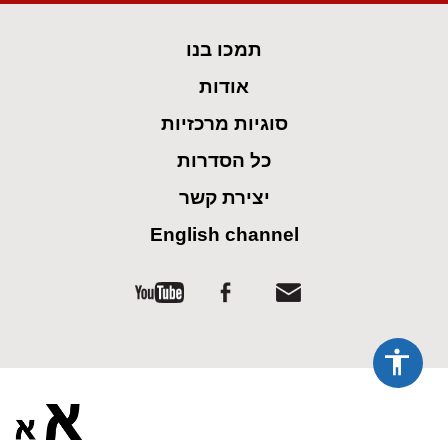
spellcheck
גופן קריא
תמכו בנו
ניגודיות צבעים
אודות
brightness_low
brightness_high
סוגיות מרכזיות
ניגודיות בהירה
ניגודיות כהה
כל הסדרות
קישורים
יצירת קשר
English channel
font_download
format_underlined
קו תחתי לקישורים
סימון קישורים
flag
cached