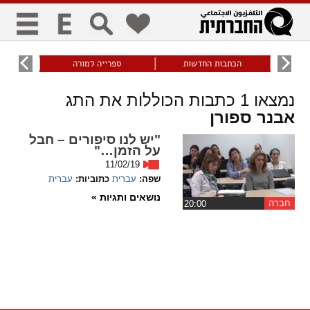
כללי
9
הכתבות החדשות
ספרייה למורה
עוני ו
title
keyboard
visibility_off
נמצאו
1
כתבות הכוללות את התג
ביטול הבהובים
ניווט מקלדת
סימון כותרות
אבנר ספורן
"יש לנו סיפורים – חבל
זום
על הזמן…"
11/02/19
zoom_in
zoom_out
שפה:
עברית
כתוביות:
עברית
התרחק
התקרב
נושאים ותגיות »
חברה
‏20:00
גופנים
add_circle_outline
remove_circle_outline
Increase font
Decrease font