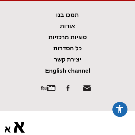
spellcheck
גופן קריא
תמכו בנו
ניגודיות צבעים
אודות
brightness_low
brightness_high
סוגיות מרכזיות
ניגודיות בהירה
ניגודיות כהה
כל הסדרות
קישורים
יצירת קשר
English channel
font_download
format_underlined
קו תחתי לקישורים
סימון קישורים
flag
cached