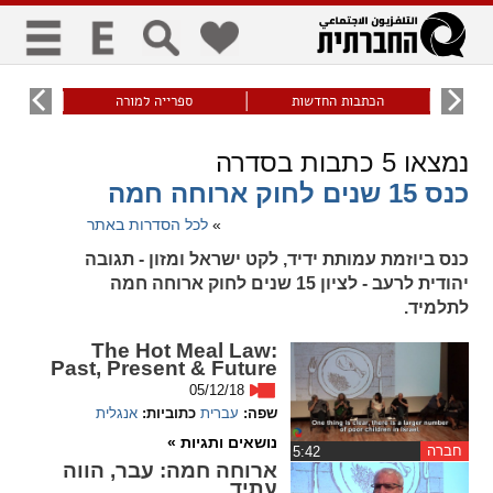
כללי
9
הכתבות החדשות
ספרייה למורה
עוני ו
title
keyboard
visibility_off
נמצאו
5
כתבות בסדרה
ביטול הבהובים
ניווט מקלדת
סימון כותרות
כנס 15 שנים לחוק ארוחה חמה
»
לכל הסדרות באתר
זום
כנס ביוזמת עמותת ידיד, לקט ישראל ומזון - תגובה
יהודית לרעב - לציון 15 שנים לחוק ארוחה חמה
zoom_in
zoom_out
לתלמיד.
התרחק
התקרב
The Hot Meal Law:
Past, Present & Future
05/12/18
גופנים
שפה:
עברית
כתוביות:
אנגלית
נושאים ותגיות »
חברה
add_circle_outline
remove_circle_outline
‏5:42
ארוחה חמה: עבר, הווה
Increase font
Decrease font
עתיד