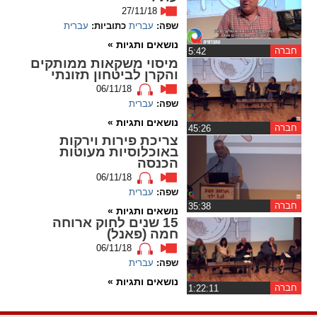
27/11/18
spellcheck
שפה:
עברית
כתוביות:
עברית
גופן קריא
נושאים ותגיות »
חברה
‏5:42
מיסוי משקאות ממותקים
והקרן לביטחון תזונתי
06/11/18
ניגודיות צבעים
שפה:
עברית
brightness_low
brightness_high
נושאים ותגיות »
חברה
‏45:26
ניגודיות בהירה
ניגודיות כהה
צריכת פירות וירקות
באוכלוסיות מעוטות
הכנסה
06/11/18
קישורים
שפה:
עברית
חברה
‏35:38
נושאים ותגיות »
15 שנים לחוק ארוחה
font_download
format_underlined
חמה (פאנל)
קו תחתי לקישורים
סימון קישורים
06/11/18
שפה:
עברית
flag
cached
נושאים ותגיות »
חברה
‏1:22:11
איפוס
השארת
כל
משוב